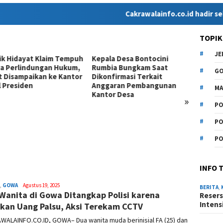
Cakrawalainfo.co.id hadir sebagai me
TOPIK
J
ik Hidayat Klaim Tempuh
Kepala Desa Bontocini
Kotak 
a Perlindungan Hukum,
Rumbia Bungkam Saat
.Memb
G
t Disampaikan ke Kantor
Dikonfirmasi Terkait
Partis
l Presiden
Anggaran Pembangunan
Berkel
MA
Kantor Desa
Transp
»
PO
PO
PO
INFO 
,
GOWA
Syamsuddin
Agustus 19, 2025
BERITA
,
Wanita di Gowa Ditangkap Polisi karena
Malik
Resers
Intens
kan Uang Palsu, Aksi Terekam CCTV
WALAINFO.CO.ID, GOWA– Dua wanita muda berinisial FA (25) dan