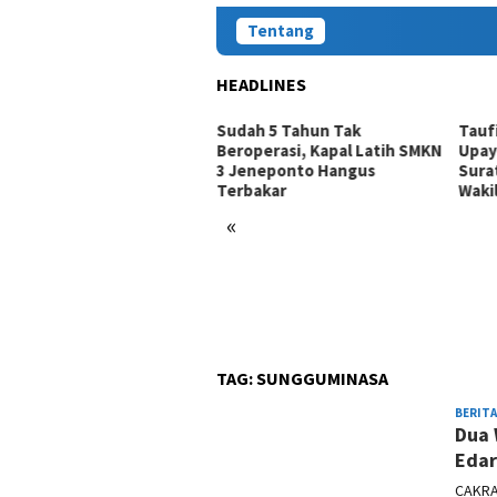
Tentang
HEADLINES
Sudah 5 Tahun Tak
Tauf
Beroperasi, Kapal Latih SMKN
Upay
3 Jeneponto Hangus
Sura
Terbakar
Waki
«
erse Narkoba Polres
taeng Intensifkan Patroli
in Sasar Tempat Hiburan
lam
TAG:
SUNGGUMINASA
BERITA
Dua 
Edar
CAKRA