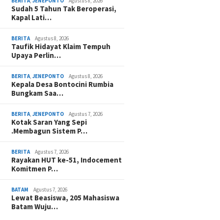
BERITA
,
JENEPONTO
Agustus 8, 2026
Sudah 5 Tahun Tak Beroperasi,
Kapal Lati…
BERITA
Agustus 8, 2026
Taufik Hidayat Klaim Tempuh
Upaya Perlin…
BERITA
,
JENEPONTO
Agustus 8, 2026
Kepala Desa Bontocini Rumbia
Bungkam Saa…
BERITA
,
JENEPONTO
Agustus 7, 2026
Kotak Saran Yang Sepi
.Membagun Sistem P…
BERITA
Agustus 7, 2026
Rayakan HUT ke-51, Indocement
Komitmen P…
BATAM
Agustus 7, 2026
Lewat Beasiswa, 205 Mahasiswa
Batam Wuju…