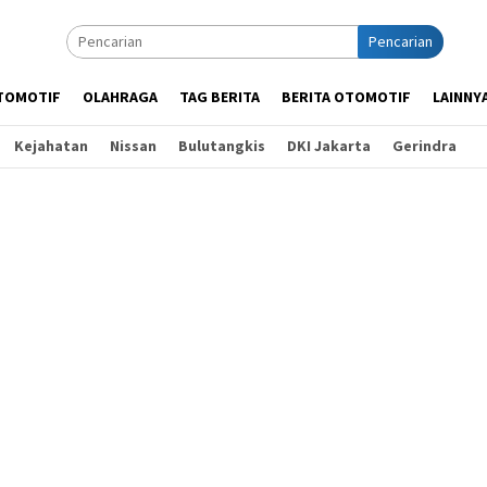
Pencarian
TOMOTIF
OLAHRAGA
TAG BERITA
BERITA OTOMOTIF
LAINNY
Kejahatan
Nissan
Bulutangkis
DKI Jakarta
Gerindra