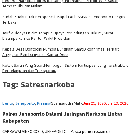
Reserse Narkoba Polres Bantaeng Intensifkan Patroli Rutin Sasar
Tempat Hiburan Malam
Sudah 5 Tahun Tak Beroperasi, Kapal Latih SMKN 3 Jeneponto Hangus
Terbakar
Taufik Hidayat Klaim Tempuh Upaya Perlindungan Hukum, Surat
Disampaikan ke Kantor Wakil Presiden
Kepala Desa Bontocini Rumbia Bungkam Saat Dikonfirmasi Terkait
Anggaran Pembangunan Kantor Desa
Kotak Saran Yang Sepi .Membagun Sistem Partisipasi yang Terstruktur,
Berkelanjutan dan Transparan.
Tag:
Satresnarkoba
Berita
,
Jeneponto
,
Kriminal
Syamsuddin Malik
Juni 29, 2026
Juni 29, 2026
Polres Jeneponto Dalami Jaringan Narkoba Lintas
Kabupaten
CAKRAWALAINFO.CO.ID, JENEPONTO – Pasca pemeriksaan dan