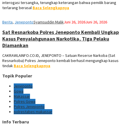
interogasi tersangka, terungkap keterangan bahwa pemilik barang
terlarang berasal
Baca Selengkapnya
Berita
,
Jeneponto
Syamsuddin Malik
Juni 26, 2026
Juni 26, 2026
Sat Resnarkoba Polres Jeneponto Kembali Ungkap
Kasus Penyalahgunaan Narkotika, Tiga Pelaku
Diamankan
CAKRAWLAINFO.CO.ID, JENEPONTO – Satuan Reserse Narkoba (Sat
Resnarkoba) Polres Jeneponto kembali berhasil mengungkap kasus
tindak
Baca Selengkapnya
Topik Populer
Jeneponto
Gowa
Makassar
Polres Gowa
Polres Jeneponto
polrestabes makassar
Info Terbaru