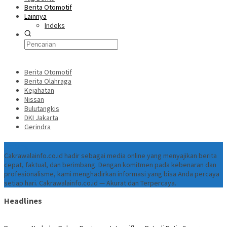
Berita Otomotif
Lainnya
Indeks
Berita Otomotif
Berita Olahraga
Kejahatan
Nissan
Bulutangkis
DKI Jakarta
Gerindra
Tentang
Cakrawalainfo.co.id hadir sebagai media online yang menyajikan berita
cepat, faktual, dan berimbang. Dengan komitmen pada kebenaran dan
profesionalisme, kami menghadirkan informasi yang bisa Anda percaya
setiap hari. Cakrawalainfo.co.id — Akurat dan Terpercaya.
Headlines