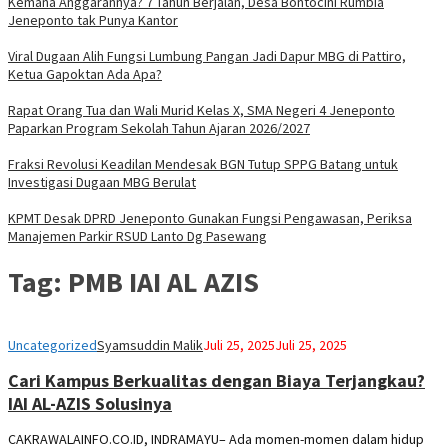
Kemana Anggarannya? 7 Tahun Berjalan, Desa Bontocini Rumbia
Jeneponto tak Punya Kantor
Viral Dugaan Alih Fungsi Lumbung Pangan Jadi Dapur MBG di Pattiro,
Ketua Gapoktan Ada Apa?
Rapat Orang Tua dan Wali Murid Kelas X, SMA Negeri 4 Jeneponto
Paparkan Program Sekolah Tahun Ajaran 2026/2027
Fraksi Revolusi Keadilan Mendesak BGN Tutup SPPG Batang untuk
Investigasi Dugaan MBG Berulat
KPMT Desak DPRD Jeneponto Gunakan Fungsi Pengawasan, Periksa
Manajemen Parkir RSUD Lanto Dg Pasewang
Tag:
PMB IAI AL AZIS
Uncategorized
Syamsuddin Malik
Juli 25, 2025
Juli 25, 2025
Cari Kampus Berkualitas dengan Biaya Terjangkau?
IAI AL-AZIS Solusinya
CAKRAWALAINFO.CO.ID, INDRAMAYU– Ada momen-momen dalam hidup