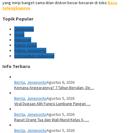
yang mirip banget sama iklan diskon besar-besaran di toko
Baca
Selengkapnya
Topik Populer
Jeneponto
Gowa
Makassar
Polres Gowa
Polres Jeneponto
polrestabes makassar
Info Terbaru
Berita
,
Jeneponto
Agustus 6, 2026
Kemana Anggarannya? 7 Tahun Berjalan, De…
Berita
,
Jeneponto
Agustus 5, 2026
Viral Dugaan Alih Fungsi Lumbung Pangan …
Berita
,
Jeneponto
Agustus 5, 2026
Rapat Orang Tua dan Wali Murid Kelas X, …
Berita
,
Jeneponto
Agustus 5, 2026