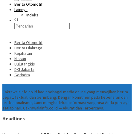
Berita Otomotif
Lainnya
Indeks
Berita Otomotif
Berita Olahraga
Kejahatan
Nissan
Bulutangkis
DKI Jakarta
Gerindra
Tentang
Cakrawalainfo.co.id hadir sebagai media online yang menyajikan berita
cepat, faktual, dan berimbang. Dengan komitmen pada kebenaran dan
profesionalisme, kami menghadirkan informasi yang bisa Anda percaya
setiap hari. Cakrawalainfo.co.id — Akurat dan Terpercaya.
Headlines