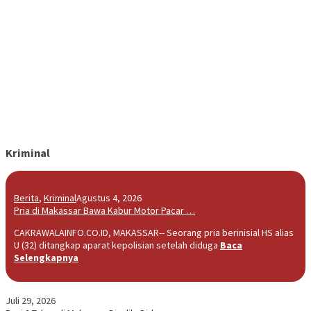
Kriminal
Berita
,
Kriminal
Agustus 4, 2026
Pria di Makassar Bawa Kabur Motor Pacar …
CAKRAWALAINFO.CO.ID, MAKASSAR-- Seorang pria berinisial HS alias
U (32) ditangkap aparat kepolisian setelah diduga
Baca
Selengkapnya
Juli 29, 2026