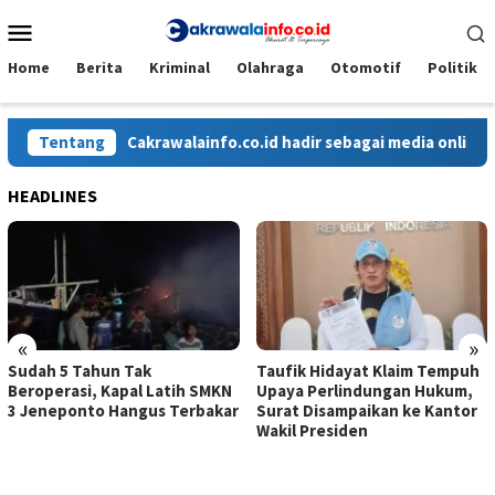
Loncat
Menu
ke
Mobile
konten
Home
Berita
Kriminal
Olahraga
Otomotif
Politik
Tentang
Cakrawalainfo.co.id hadir sebagai media online yang
HEADLINES
«
»
Sudah 5 Tahun Tak
Taufik Hidayat Klaim Tempuh
Beroperasi, Kapal Latih SMKN
Upaya Perlindungan Hukum,
3 Jeneponto Hangus Terbakar
Surat Disampaikan ke Kantor
Wakil Presiden