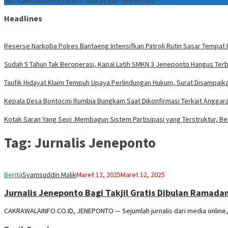
hari. Cakrawalainfo.co.id — Akurat dan Terpercaya.
Headlines
Reserse Narkoba Polres Bantaeng Intensifkan Patroli Rutin Sasar Tempat
Sudah 5 Tahun Tak Beroperasi, Kapal Latih SMKN 3 Jeneponto Hangus Ter
Taufik Hidayat Klaim Tempuh Upaya Perlindungan Hukum, Surat Disampaika
Kepala Desa Bontocini Rumbia Bungkam Saat Dikonfirmasi Terkait Angga
Kotak Saran Yang Sepi .Membagun Sistem Partisipasi yang Terstruktur, Be
Tag:
Jurnalis Jeneponto
Berita
Syamsuddin Malik
Maret 12, 2025
Maret 12, 2025
Jurnalis Jeneponto Bagi Takjil Gratis Dibulan Ramada
CAKRAWALAINFO.CO.ID, JENEPONTO -– Sejumlah jurnalis dari media online,