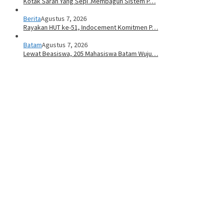
Kotak Saran Yang Sepi .Membagun Sistem P…
Berita
Agustus 7, 2026
Rayakan HUT ke-51, Indocement Komitmen P…
Batam
Agustus 7, 2026
Lewat Beasiswa, 205 Mahasiswa Batam Wuju…