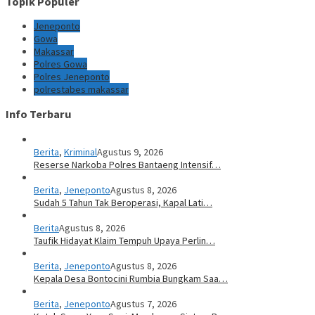
Topik Populer
Jeneponto
Gowa
Makassar
Polres Gowa
Polres Jeneponto
polrestabes makassar
Info Terbaru
Berita
,
Kriminal
Agustus 9, 2026
Reserse Narkoba Polres Bantaeng Intensif…
Berita
,
Jeneponto
Agustus 8, 2026
Sudah 5 Tahun Tak Beroperasi, Kapal Lati…
Berita
Agustus 8, 2026
Taufik Hidayat Klaim Tempuh Upaya Perlin…
Berita
,
Jeneponto
Agustus 8, 2026
Kepala Desa Bontocini Rumbia Bungkam Saa…
Berita
,
Jeneponto
Agustus 7, 2026