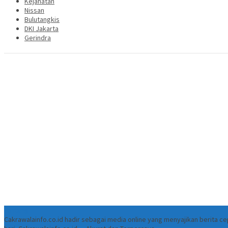
Kejahatan
Nissan
Bulutangkis
DKI Jakarta
Gerindra
Tentang
Cakrawalainfo.co.id hadir sebagai media online yang menyajikan berita 