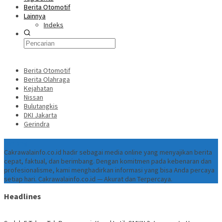
Berita Otomotif
Lainnya
Indeks
Berita Otomotif
Berita Olahraga
Kejahatan
Nissan
Bulutangkis
DKI Jakarta
Gerindra
Tentang
Cakrawalainfo.co.id hadir sebagai media online yang menyajikan berita
cepat, faktual, dan berimbang. Dengan komitmen pada kebenaran dan
profesionalisme, kami menghadirkan informasi yang bisa Anda percaya
setiap hari. Cakrawalainfo.co.id — Akurat dan Terpercaya.
Headlines