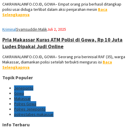
CAKRAWALAINFO.CO.ID, GOWA– Empat orang pria berhasil ditangkap
polisi usai diduga terlibat dalam aksi penjarahan mesin
Baca
Selengkapnya
Kriminal
Syamsuddin Malik
Juli 2, 2025
Pria Makassar Kuras ATM Polisi di Gowa, Rp 10 Juta
Ludes Dipakai Judi Online
CAKRAWALAINFO.CO.ID, GOWA– Seorang pria berinisial RAF (35), warga
Makassar, diamankan polisi setelah terbukti menguras isi
Baca
Selengkapnya
Topik Populer
Jeneponto
Gowa
Makassar
Polres Gowa
Polres Jeneponto
polrestabes makassar
Info Terbaru