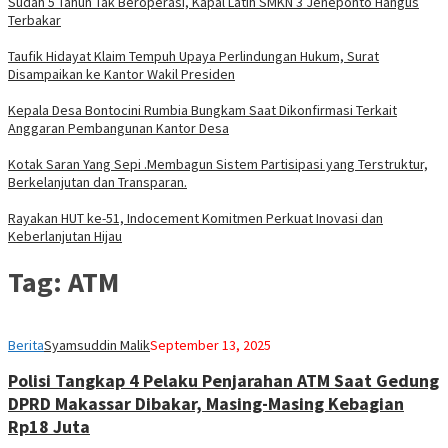
Sudah 5 Tahun Tak Beroperasi, Kapal Latih SMKN 3 Jeneponto Hangus
Terbakar
Taufik Hidayat Klaim Tempuh Upaya Perlindungan Hukum, Surat
Disampaikan ke Kantor Wakil Presiden
Kepala Desa Bontocini Rumbia Bungkam Saat Dikonfirmasi Terkait
Anggaran Pembangunan Kantor Desa
Kotak Saran Yang Sepi .Membagun Sistem Partisipasi yang Terstruktur,
Berkelanjutan dan Transparan.
Rayakan HUT ke-51, Indocement Komitmen Perkuat Inovasi dan
Keberlanjutan Hijau
Tag:
ATM
Berita
Syamsuddin Malik
September 13, 2025
Polisi Tangkap 4 Pelaku Penjarahan ATM Saat Gedung
DPRD Makassar Dibakar, Masing-Masing Kebagian
Rp18 Juta