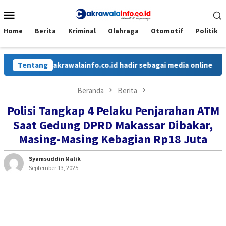
Loncat
Menu
ke
Mobile
konten
Home
Berita
Kriminal
Olahraga
Otomotif
Politik
Tentang
Cakrawalainfo.co.id hadir sebagai media online yang men
Beranda
Berita
Polisi Tangkap 4 Pelaku Penjarahan ATM
Saat Gedung DPRD Makassar Dibakar,
Masing-Masing Kebagian Rp18 Juta
Syamsuddin Malik
September 13, 2025