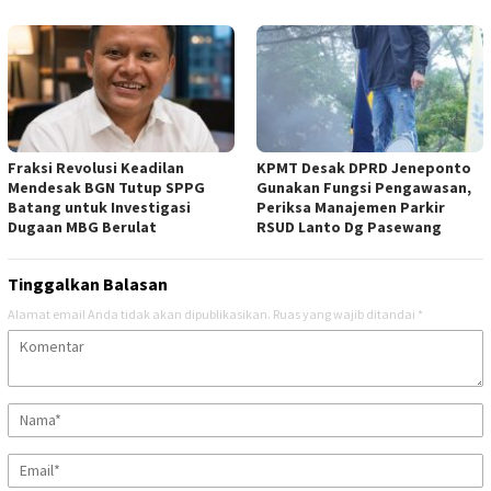
Fraksi Revolusi Keadilan
KPMT Desak DPRD Jeneponto
Mendesak BGN Tutup SPPG
Gunakan Fungsi Pengawasan,
Batang untuk Investigasi
Periksa Manajemen Parkir
Dugaan MBG Berulat
RSUD Lanto Dg Pasewang
Tinggalkan Balasan
Alamat email Anda tidak akan dipublikasikan.
Ruas yang wajib ditandai
*