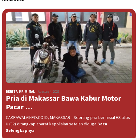
BERITA
,
KRIMINAL
Agustus 4, 2026
Pria di Makassar Bawa Kabur Motor
Pacar …
CAKRAWALAINFO.CO.ID, MAKASSAR-- Seorang pria berinisial HS alias
U (32) ditangkap aparat kepolisian setelah diduga
Baca
Selengkapnya