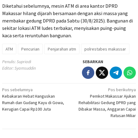
Diketahui sebelumnya, mesin ATM di area kantor DPRD
Makassar hilang dijarah bersamaan dengan aksi massa yang
membakar gedung DPRD pada Sabtu (30/8/2025). Bangunan di
sekitar lokasi ATM ludes terbakar, menyisakan puing-puing
kaca serta reruntuhan bangunan.
ATM
Pencurian
Penjarahan atm
polrestabes makassar
Penulis: Supriadi
SEBARKAN
Editor: Syamsuddin
Navigasi
Pos sebelumnya
Pos berikutnya
Kebakaran Hebat Hanguskan
Pemkot Makassar Ajukan
pos
Rumah dan Gudang Kayu di Gowa,
Rehabilitasi Gedung DPRD yang
Kerugian Capai Rp100 Juta
Dibakar Massa, Anggaran Capai
Ratusan Miliar