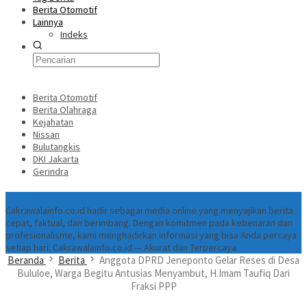
Berita Otomotif
Lainnya
Indeks
Berita Otomotif
Berita Olahraga
Kejahatan
Nissan
Bulutangkis
DKI Jakarta
Gerindra
Tentang
Cakrawalainfo.co.id hadir sebagai media online yang menyajikan berita
cepat, faktual, dan berimbang. Dengan komitmen pada kebenaran dan
profesionalisme, kami menghadirkan informasi yang bisa Anda percaya
setiap hari. Cakrawalainfo.co.id — Akurat dan Terpercaya.
Beranda
Berita
Anggota DPRD Jeneponto Gelar Reses di Desa
Bululoe, Warga Begitu Antusias Menyambut, H.Imam Taufiq Dari
Fraksi PPP