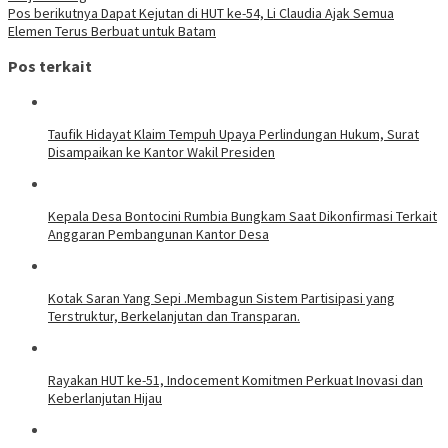
Pos berikutnya
Dapat Kejutan di HUT ke-54, Li Claudia Ajak Semua
Elemen Terus Berbuat untuk Batam
Pos terkait
Taufik Hidayat Klaim Tempuh Upaya Perlindungan Hukum, Surat
Disampaikan ke Kantor Wakil Presiden
Kepala Desa Bontocini Rumbia Bungkam Saat Dikonfirmasi Terkait
Anggaran Pembangunan Kantor Desa
Kotak Saran Yang Sepi .Membagun Sistem Partisipasi yang
Terstruktur, Berkelanjutan dan Transparan.
Rayakan HUT ke-51, Indocement Komitmen Perkuat Inovasi dan
Keberlanjutan Hijau