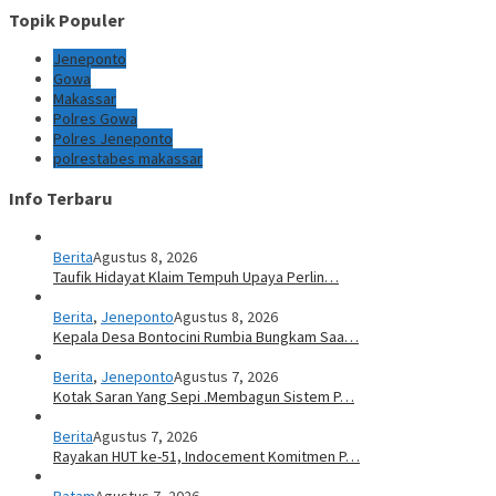
Topik Populer
Jeneponto
Gowa
Makassar
Polres Gowa
Polres Jeneponto
polrestabes makassar
Info Terbaru
Berita
Agustus 8, 2026
Taufik Hidayat Klaim Tempuh Upaya Perlin…
Berita
,
Jeneponto
Agustus 8, 2026
Kepala Desa Bontocini Rumbia Bungkam Saa…
Berita
,
Jeneponto
Agustus 7, 2026
Kotak Saran Yang Sepi .Membagun Sistem P…
Berita
Agustus 7, 2026
Rayakan HUT ke-51, Indocement Komitmen P…
Batam
Agustus 7, 2026