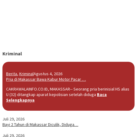
Kriminal
Berita
,
Kriminal
Agustus 4, 2026
Pria di Makassar Bawa Kabur Motor Pacar …
CAKRAWALAINFO.CO.ID, MAKASSAR-- Seorang pria berinisial HS alias
U (32) ditangkap aparat kepolisian setelah diduga
Baca
Selengkapnya
Juli 29, 2026
Bayi 2 Tahun di Makassar Diculik, Diduga…
Juli 29, 2026