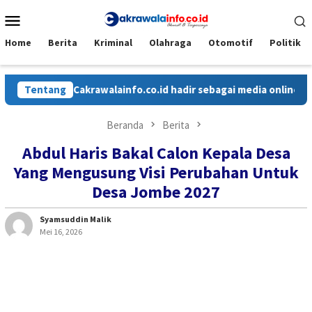
Loncat
Menu
ke
Mobile
konten
Home
Berita
Kriminal
Olahraga
Otomotif
Politik
Tentang
Cakrawalainfo.co.id hadir sebagai media online yang 
Beranda
Berita
Abdul Haris Bakal Calon Kepala Desa
Yang Mengusung Visi Perubahan Untuk
Desa Jombe 2027
Syamsuddin Malik
Mei 16, 2026