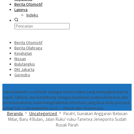
Berita Otomotif
Lainnya
Indeks
Berita Otomotif
Berita Olahraga
Kejahatan
Nissan
Bulutangkis
DKI Jakarta
Gerindra
Tentang
Cakrawalainfo.co.id hadir sebagai media online yang menyajikan berita
cepat, faktual, dan berimbang. Dengan komitmen pada kebenaran dan
profesionalisme, kami menghadirkan informasi yang bisa Anda percaya
setiap hari. Cakrawalainfo.co.id — Akurat dan Terpercaya.
Beranda
Uncategorized
Parah!, Gunakan Anggaran Belasan
Miliar, Baru 4 Bulan, Jalan Ruku'-ruku-Tanetea Jeneponto Sudah
Rusak Parah