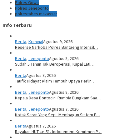
Polres Gowa
Polres Jeneponto
polrestabes makassar
Info Terbaru
Berita
,
Kriminal
Agustus 9, 2026
Reserse Narkoba Polres Bantaeng Intensif…
Berita
,
Jeneponto
Agustus 8, 2026
Sudah 5 Tahun Tak Beroperasi, Kapal Lati…
Berita
Agustus 8, 2026
Taufik Hidayat Klaim Tempuh Upaya Perlin…
Berita
,
Jeneponto
Agustus 8, 2026
Kepala Desa Bontocini Rumbia Bungkam Saa…
Berita
,
Jeneponto
Agustus 7, 2026
Kotak Saran Yang Sepi .Membagun Sistem P…
Berita
Agustus 7, 2026
Rayakan HUT ke-51, Indocement Komitmen P…