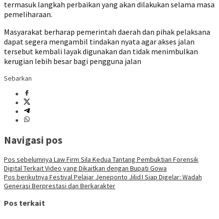
termasuk langkah perbaikan yang akan dilakukan selama masa
pemeliharaan.
Masyarakat berharap pemerintah daerah dan pihak pelaksana
dapat segera mengambil tindakan nyata agar akses jalan
tersebut kembali layak digunakan dan tidak menimbulkan
kerugian lebih besar bagi pengguna jalan
Sebarkan
Navigasi pos
Pos sebelumnya
‎Law Firm Sila Kedua Tantang Pembuktian Forensik
Digital Terkait Video yang Dikaitkan dengan Bupati Gowa
Pos berikutnya
Festival Pelajar Jeneponto Jilid I Siap Digelar: Wadah
Generasi Berprestasi dan Berkarakter
Pos terkait