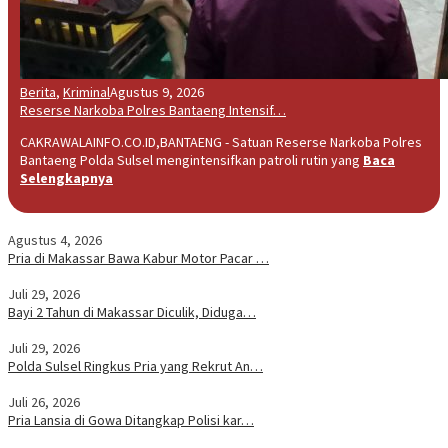
Berita
,
Kriminal
Agustus 9, 2026
Reserse Narkoba Polres Bantaeng Intensif…
CAKRAWALAINFO.CO.ID,BANTAENG - Satuan Reserse Narkoba Polres
Bantaeng Polda Sulsel mengintensifkan patroli rutin yang
Baca
Selengkapnya
Agustus 4, 2026
Pria di Makassar Bawa Kabur Motor Pacar …
Juli 29, 2026
Bayi 2 Tahun di Makassar Diculik, Diduga…
Juli 29, 2026
Polda Sulsel Ringkus Pria yang Rekrut An…
Juli 26, 2026
Pria Lansia di Gowa Ditangkap Polisi kar…