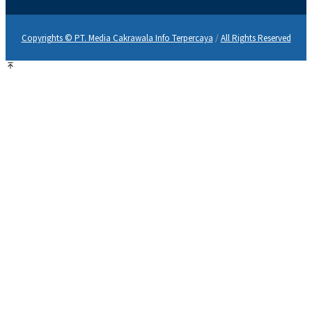
Copyrights © PT. Media Cakrawala Info Terpercaya
/
All Rights Reserved