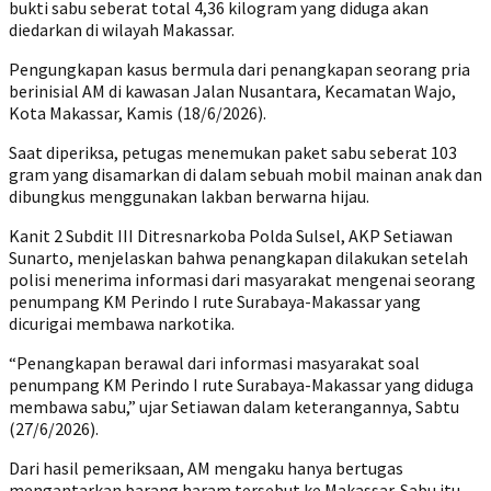
bukti sabu seberat total 4,36 kilogram yang diduga akan
diedarkan di wilayah Makassar.
Pengungkapan kasus bermula dari penangkapan seorang pria
berinisial AM di kawasan Jalan Nusantara, Kecamatan Wajo,
Kota Makassar, Kamis (18/6/2026).
Saat diperiksa, petugas menemukan paket sabu seberat 103
gram yang disamarkan di dalam sebuah mobil mainan anak dan
dibungkus menggunakan lakban berwarna hijau.
Kanit 2 Subdit III Ditresnarkoba Polda Sulsel, AKP Setiawan
Sunarto, menjelaskan bahwa penangkapan dilakukan setelah
polisi menerima informasi dari masyarakat mengenai seorang
penumpang KM Perindo I rute Surabaya-Makassar yang
dicurigai membawa narkotika.
“Penangkapan berawal dari informasi masyarakat soal
penumpang KM Perindo I rute Surabaya-Makassar yang diduga
membawa sabu,” ujar Setiawan dalam keterangannya, Sabtu
(27/6/2026).
Dari hasil pemeriksaan, AM mengaku hanya bertugas
mengantarkan barang haram tersebut ke Makassar. Sabu itu