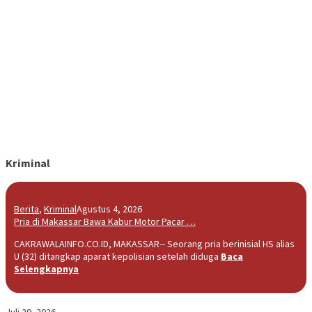
Kriminal
Berita
,
Kriminal
Agustus 4, 2026
Pria di Makassar Bawa Kabur Motor Pacar …
CAKRAWALAINFO.CO.ID, MAKASSAR-- Seorang pria berinisial HS alias
U (32) ditangkap aparat kepolisian setelah diduga
Baca
Selengkapnya
Juli 29, 2026