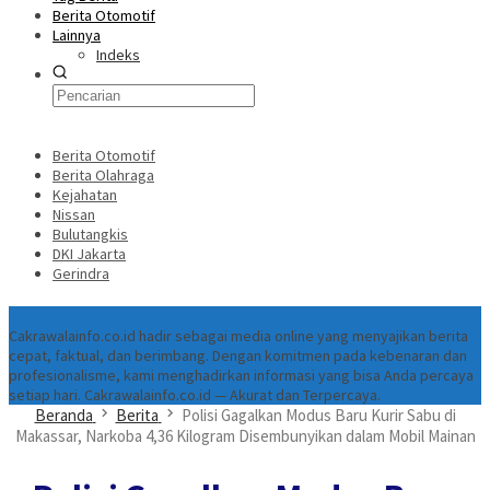
Berita Otomotif
Lainnya
Indeks
Berita Otomotif
Berita Olahraga
Kejahatan
Nissan
Bulutangkis
DKI Jakarta
Gerindra
Tentang
Cakrawalainfo.co.id hadir sebagai media online yang menyajikan berita
cepat, faktual, dan berimbang. Dengan komitmen pada kebenaran dan
profesionalisme, kami menghadirkan informasi yang bisa Anda percaya
setiap hari. Cakrawalainfo.co.id — Akurat dan Terpercaya.
Beranda
Berita
Polisi Gagalkan Modus Baru Kurir Sabu di
Makassar, Narkoba 4,36 Kilogram Disembunyikan dalam Mobil Mainan