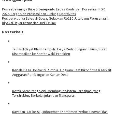
Pos sebelumnya
Bupati Jeneponto Lepas Kontingen Porsenijar PGRI
2026, Targetkan Prestasi dan Junjung Sportivitas
Pos berikutnya
Sales di Gowa, Gelapkan Rp110 Juta Uang Perusahaan,
Dipakai Bayar Utang dan Judi Online
Pos terkait
Taufik Hidayat Klaim Tempuh Upaya Perlindungan Hukum, Surat
Disampaikan ke Kantor Wakil Presiden
Kepala Desa Bontocini Rumbia Bungkam Saat Dikonfirmasi Terkait
Anggaran Pembangunan Kantor Desa
Kotak Saran Yang Sepi .Membagun Sistem Partisipasi yang
Terstruktur, Berkelanjutan dan Transparan.
Rayakan HUT ke-51, Indocement Komitmen Perkuat Inovasi dan