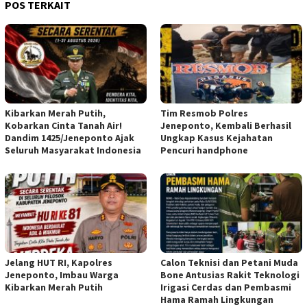
POS TERKAIT
Kibarkan Merah Putih,
Tim Resmob Polres
Kobarkan Cinta Tanah Air!
Jeneponto, Kembali Berhasil
Dandim 1425/Jeneponto Ajak
Ungkap Kasus Kejahatan
Seluruh Masyarakat Indonesia
Pencuri handphone
Jelang HUT RI, Kapolres
Calon Teknisi dan Petani Muda
Jeneponto, Imbau Warga
Bone Antusias Rakit Teknologi
Kibarkan Merah Putih
Irigasi Cerdas dan Pembasmi
Hama Ramah Lingkungan