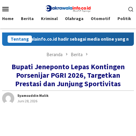
Loncat
Menu
ke
Mobile
konten
Home
Berita
Kriminal
Olahraga
Otomotif
Politik
Cakrawalainfo.co.id hadir sebagai media online yang menyajikan
Tentang
Beranda
Berita
Bupati Jeneponto Lepas Kontingen
Porsenijar PGRI 2026, Targetkan
Prestasi dan Junjung Sportivitas
Syamsuddin Malik
Juni 28, 2026