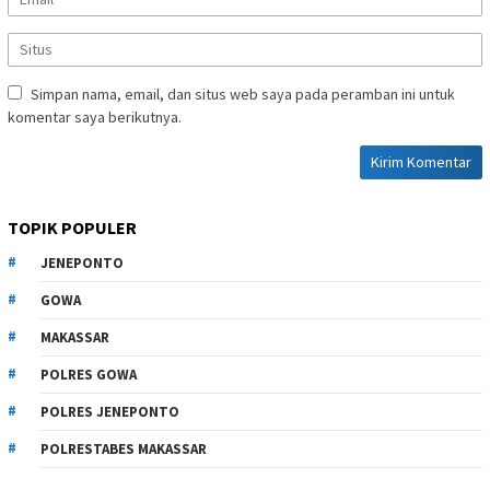
Simpan nama, email, dan situs web saya pada peramban ini untuk
komentar saya berikutnya.
TOPIK POPULER
JENEPONTO
GOWA
MAKASSAR
POLRES GOWA
POLRES JENEPONTO
POLRESTABES MAKASSAR