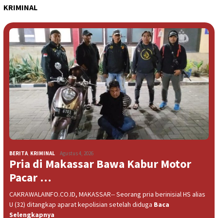
KRIMINAL
BERITA
,
KRIMINAL
Agustus 4, 2026
Pria di Makassar Bawa Kabur Motor
Pacar …
CAKRAWALAINFO.CO.ID, MAKASSAR-- Seorang pria berinisial HS alias
U (32) ditangkap aparat kepolisian setelah diduga
Baca
Selengkapnya