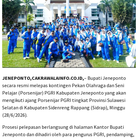
JENEPONTO,CAKRAWALAINFO.CO.ID,
– Bupati Jeneponto
secara resmi melepas kontingen Pekan Olahraga dan Seni
Pelajar (Porsenijar) PGRI Kabupaten Jeneponto yang akan
mengikuti ajang Porsenijar PGRI tingkat Provinsi Sulawesi
Selatan di Kabupaten Sidenreng Rappang (Sidrap), Minggu
(28/6/2026).
Prosesi pelepasan berlangsung di halaman Kantor Bupati
Jeneponto dan dihadiri oleh para pengurus PGRI, pendamping,