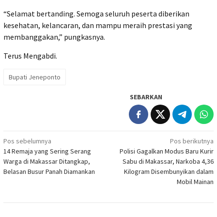
“Selamat bertanding. Semoga seluruh peserta diberikan
kesehatan, kelancaran, dan mampu meraih prestasi yang
membanggakan,” pungkasnya.
Terus Mengabdi.
Bupati Jeneponto
SEBARKAN
Navigasi
Pos sebelumnya
Pos berikutnya
14 Remaja yang Sering Serang
Polisi Gagalkan Modus Baru Kurir
pos
Warga di Makassar Ditangkap,
Sabu di Makassar, Narkoba 4,36
Belasan Busur Panah Diamankan
Kilogram Disembunyikan dalam
Mobil Mainan