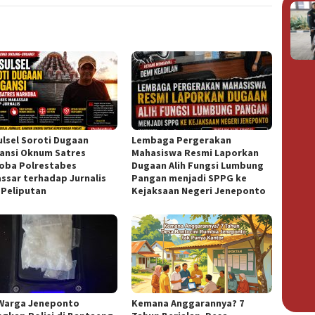
Sulsel Soroti Dugaan
Lembaga Pergerakan
ansi Oknum Satres
Mahasiswa Resmi Laporkan
oba Polrestabes
Dugaan Alih Fungsi Lumbung
ssar terhadap Jurnalis
Pangan menjadi SPPG ke
 Peliputan
Kejaksaan Negeri Jeneponto
Warga Jeneponto
Kemana Anggarannya? 7