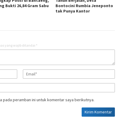
ngkap Polisi di Bantaeng,
Tahun Berjalan, Desa
ng Bukti 26,84 Gram Sabu
Bontocini Rumbia Jeneponto
tak Punya Kantor
as yang wajib ditandai
*
a pada peramban ini untuk komentar saya berikutnya.