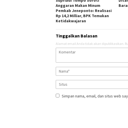
Supriadi Tompo Soroti
Dita
Anggaran Makan Minum
Bara
Pemkab Jeneponto: Realisasi
Rp 14,2 Milliar, BPK Temukan
Ketidakwajaran
Tinggalkan Balasan
Alamat email Anda tidak akan dipublikasikan.
Ru
Simpan nama, email, dan situs web say