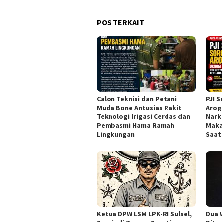
POS TERKAIT
Calon Teknisi dan Petani
PJI 
Muda Bone Antusias Rakit
Arog
Teknologi Irigasi Cerdas dan
Nark
Pembasmi Hama Ramah
Maka
Lingkungan
Saat
Ketua DPW LSM LPK-RI Sulsel,
Dua 