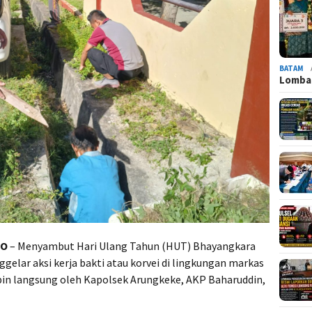
BATAM
Lomba 
TO
– Menyambut Hari Ulang Tahun (HUT) Bhayangkara
gelar aksi kerja bakti atau korvei di lingkungan markas
pin langsung oleh Kapolsek Arungkeke, AKP Baharuddin,