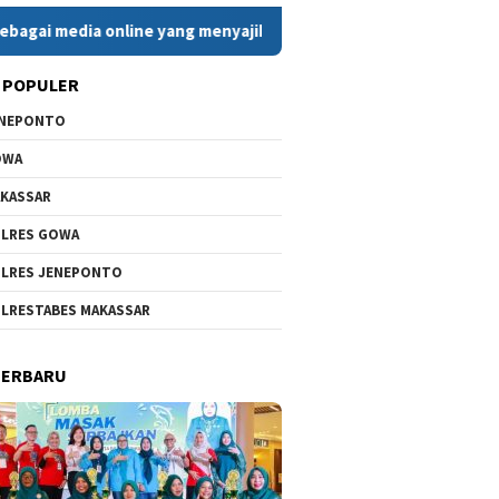
a online yang menyajikan berita cepat, faktual, dan berimbang. 
 POPULER
ENEPONTO
OWA
KASSAR
LRES GOWA
LRES JENEPONTO
LRESTABES MAKASSAR
TERBARU