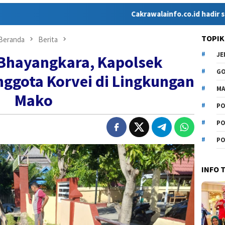
Cakrawalainfo.co.id hadir sebagai medi
TOPIK
Beranda
Berita
J
Bhayangkara, Kapolsek
G
nggota Korvei di Lingkungan
MA
Mako
PO
PO
PO
INFO 