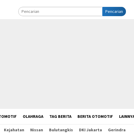
Pencarian
TOMOTIF
OLAHRAGA
TAG BERITA
BERITA OTOMOTIF
LAINNY
Kejahatan
Nissan
Bulutangkis
DKI Jakarta
Gerindra