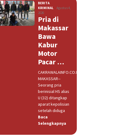
BERITA
,
KRIMINAL
Agustus 4,
2026
Pria di
Makassar
Bawa
Kabur
Motor
Pacar …
CAKRAWALAINFO.CO.ID,
MAKASSAR--
Seorang pria
berinisial HS alias
U (32) ditangkap
aparat kepolisian
setelah diduga
Baca
Selengkapnya