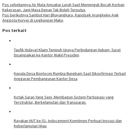
Pos sebelumnya
Air Mata Amsakar Luruh Saat Menjenguk Bocah Korban
Kekerasan, Janji Masa Depan Tak Boleh Terputus
Pos berikutnya
Sambut Hari Bhayangkara, Kapolsek Arungkeke Ajak
Anggota Korvei di Lingkungan Mako
Pos terkait
Taufik Hidayat Klaim Tempuh Upaya Perlindungan Hukum, Surat
Disampaikan ke Kantor Wakil Presiden
Kepala Desa Bontocini Rumbia Bungkam Saat Dikonfirmasi Terkait
Anggaran Pembangunan Kantor Desa
Kotak Saran Yang Sepi .Membagun Sistem Partisipasi yang
Terstruktur, Berkelanjutan dan Transparan.
Rayakan HUT ke-51, Indocement Komitmen Perkuat Inovasi dan
Keberlanjutan Hijau