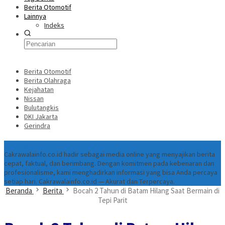
Berita Otomotif
Lainnya
Indeks
Berita Otomotif
Berita Olahraga
Kejahatan
Nissan
Bulutangkis
DKI Jakarta
Gerindra
Tentang
Cakrawalainfo.co.id hadir sebagai media online yang menyajikan berita
cepat, faktual, dan berimbang. Dengan komitmen pada kebenaran dan
profesionalisme, kami menghadirkan informasi yang bisa Anda percaya
setiap hari. Cakrawalainfo.co.id — Akurat dan Terpercaya.
Beranda
Berita
Bocah 2 Tahun di Batam Hilang Saat Bermain di
Tepi Parit