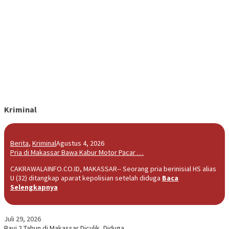
Kriminal
Berita
,
Kriminal
Agustus 4, 2026
Pria di Makassar Bawa Kabur Motor Pacar …
CAKRAWALAINFO.CO.ID, MAKASSAR-- Seorang pria berinisial HS alias
U (32) ditangkap aparat kepolisian setelah diduga
Baca
Selengkapnya
Juli 29, 2026
Bayi 2 Tahun di Makassar Diculik, Diduga…