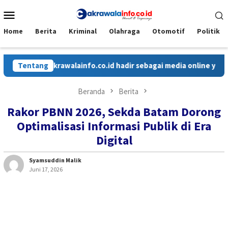
Loncat
Menu
ke
Mobile
konten
Home
Berita
Kriminal
Olahraga
Otomotif
Politik
Cakrawalainfo.co.id hadir sebagai media online yang menyaj
Tentang
Beranda
Berita
Rakor PBNN 2026, Sekda Batam Dorong
Optimalisasi Informasi Publik di Era
Digital
Syamsuddin Malik
Juni 17, 2026