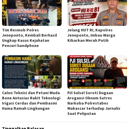
Tim Resmob Polres
Jelang HUT RI, Kapolres
Jeneponto, Kembali Berhasil
Jeneponto, Imbau Warga
Ungkap Kasus Kejahatan
Kibarkan Merah Putih
Pencuri handphone
Calon Teknisi dan Petani Muda
PJI Sulsel Soroti Dugaan
Bone Antusias Rakit Teknologi
Arogansi Oknum Satres
Irigasi Cerdas dan Pembasmi
Narkoba Polrestabes
Hama Ramah Lingkungan
Makassar terhadap Jurnalis
Saat Peliputan
Tinggalkan Balasan