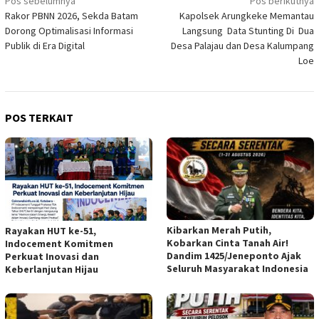
Navigasi
Pos sebelumnya
Pos berikutnya
Rakor PBNN 2026, Sekda Batam
Kapolsek Arungkeke Memantau
pos
Dorong Optimalisasi Informasi
Langsung Data Stunting Di Dua
Publik di Era Digital
Desa Palajau dan Desa Kalumpang
Loe
POS TERKAIT
Kibarkan Merah Putih,
Rayakan HUT ke-51,
Kobarkan Cinta Tanah Air!
Indocement Komitmen
Dandim 1425/Jeneponto Ajak
Perkuat Inovasi dan
Seluruh Masyarakat Indonesia
Keberlanjutan Hijau