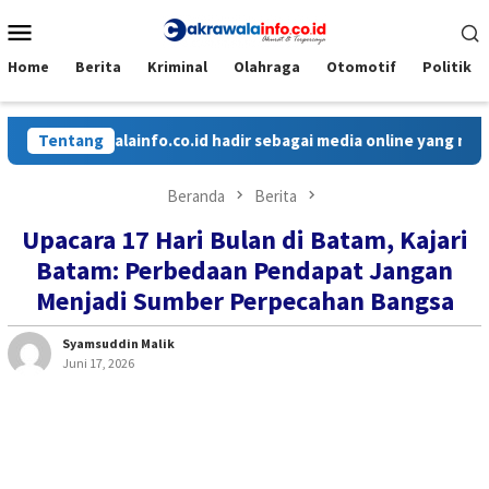
Loncat
Menu
ke
Mobile
konten
Home
Berita
Kriminal
Olahraga
Otomotif
Politik
Cakrawalainfo.co.id hadir sebagai media online yang menyajikan
Tentang
Beranda
Berita
Upacara 17 Hari Bulan di Batam, Kajari
Batam: Perbedaan Pendapat Jangan
Menjadi Sumber Perpecahan Bangsa
Syamsuddin Malik
Juni 17, 2026