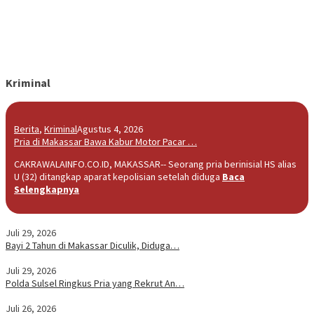
Kriminal
Berita
,
Kriminal
Agustus 4, 2026
Pria di Makassar Bawa Kabur Motor Pacar …
CAKRAWALAINFO.CO.ID, MAKASSAR-- Seorang pria berinisial HS alias
U (32) ditangkap aparat kepolisian setelah diduga
Baca
Selengkapnya
Juli 29, 2026
Bayi 2 Tahun di Makassar Diculik, Diduga…
Juli 29, 2026
Polda Sulsel Ringkus Pria yang Rekrut An…
Juli 26, 2026