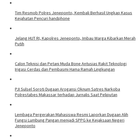
Tim Resmob Polres Jeneponto, Kembali Berhasil Ungkap Kasus
Kejahatan Pencuri handphone
Jelang HUT RI, Kapolres Jeneponto, Imbau Warga Kibarkan Merah
Putih
Calon Teknisi dan Petani Muda Bone Antusias Rakit Teknologi
Irigasi Cerdas dan Pembasmi Hama Ramah Lingkungan
PJI Sulsel Soroti Dugaan Arogansi Oknum Satres Narkoba
Polrestabes Makassar terhadap Jurnalis Saat Peliputan
Lembaga Pergerakan Mahasiswa Resmi Laporkan Dugaan Alih
Fungsi Lumbung Pangan menjadi SPPG ke Kejaksaan Negeri
Jeneponto