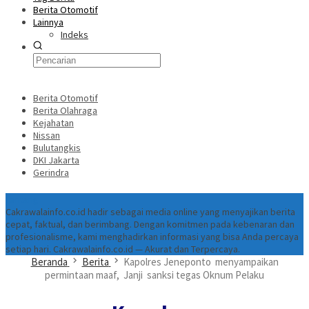
Berita Otomotif
Lainnya
Indeks
Berita Otomotif
Berita Olahraga
Kejahatan
Nissan
Bulutangkis
DKI Jakarta
Gerindra
Tentang
Cakrawalainfo.co.id hadir sebagai media online yang menyajikan berita
cepat, faktual, dan berimbang. Dengan komitmen pada kebenaran dan
profesionalisme, kami menghadirkan informasi yang bisa Anda percaya
setiap hari. Cakrawalainfo.co.id — Akurat dan Terpercaya.
Beranda
Berita
Kapolres Jeneponto menyampaikan
permintaan maaf, Janji sanksi tegas Oknum Pelaku