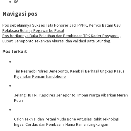
Navigasi pos
Pos sebelumnya
Sukses Tata Honorer Jadi PPPK, Pemko Batam Usul
Relaksasi Belanja Pegawai ke Pusat
Pos berikutnya
Buka Pelatihan dan Pembinaan TPK Kader Posyandu,
Bupati Jeneponto Tekankan Akurasi dan Validasi Data Stunting.
Pos terkait
Tim Resmob Polres Jeneponto, Kembali Berhasil Ungkap Kasus
Kejahatan Pencuri handphone
Jelang HUT RI, Kapolres Jeneponto, Imbau Warga Kibarkan Merah
Putih
Calon Teknisi dan Petani Muda Bone Antusias Rakit Teknologi
Irigasi Cerdas dan Pembasmi Hama Ramah Lingkungan