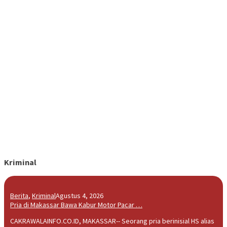
Kriminal
Berita
,
Kriminal
Agustus 4, 2026
Pria di Makassar Bawa Kabur Motor Pacar …
CAKRAWALAINFO.CO.ID, MAKASSAR-- Seorang pria berinisial HS alias