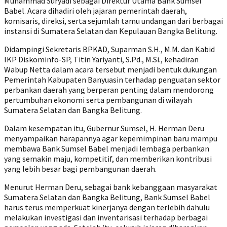
Muhammad Suryadi sebagai Direktur Utama Bank Sumsel
Babel. Acara dihadiri oleh jajaran pemerintah daerah,
komisaris, direksi, serta sejumlah tamu undangan dari berbagai
instansi di Sumatera Selatan dan Kepulauan Bangka Belitung.
Didampingi Sekretaris BPKAD, Suparman S.H., M.M. dan Kabid
IKP Diskominfo-SP, Titin Yariyanti, S.Pd., M.Si., kehadiran
Wabup Netta dalam acara tersebut menjadi bentuk dukungan
Pemerintah Kabupaten Banyuasin terhadap penguatan sektor
perbankan daerah yang berperan penting dalam mendorong
pertumbuhan ekonomi serta pembangunan di wilayah
Sumatera Selatan dan Bangka Belitung.
Dalam kesempatan itu, Gubernur Sumsel, H. Herman Deru
menyampaikan harapannya agar kepemimpinan baru mampu
membawa Bank Sumsel Babel menjadi lembaga perbankan
yang semakin maju, kompetitif, dan memberikan kontribusi
yang lebih besar bagi pembangunan daerah.
Menurut Herman Deru, sebagai bank kebanggaan masyarakat
Sumatera Selatan dan Bangka Belitung, Bank Sumsel Babel
harus terus memperkuat kinerjanya dengan terlebih dahulu
melakukan investigasi dan inventarisasi terhadap berbagai