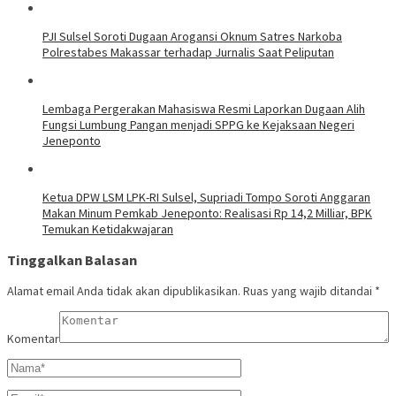
PJI Sulsel Soroti Dugaan Arogansi Oknum Satres Narkoba
Polrestabes Makassar terhadap Jurnalis Saat Peliputan
Lembaga Pergerakan Mahasiswa Resmi Laporkan Dugaan Alih
Fungsi Lumbung Pangan menjadi SPPG ke Kejaksaan Negeri
Jeneponto
Ketua DPW LSM LPK-RI Sulsel, Supriadi Tompo Soroti Anggaran
Makan Minum Pemkab Jeneponto: Realisasi Rp 14,2 Milliar, BPK
Temukan Ketidakwajaran
Tinggalkan Balasan
Alamat email Anda tidak akan dipublikasikan.
Ruas yang wajib ditandai
*
Komentar