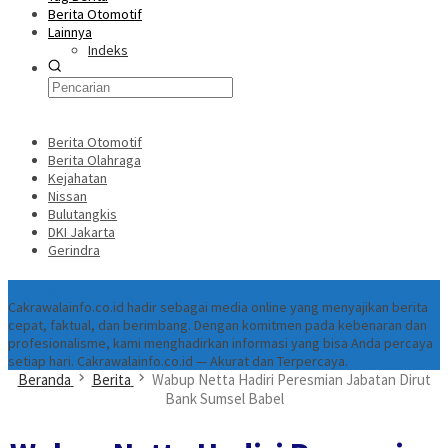
Berita Otomotif
Lainnya
Indeks
Berita Otomotif
Berita Olahraga
Kejahatan
Nissan
Bulutangkis
DKI Jakarta
Gerindra
Tentang
Cakrawalainfo.co.id hadir sebagai media online yang menyajikan berita
cepat, faktual, dan berimbang. Dengan komitmen pada kebenaran dan
profesionalisme, kami menghadirkan informasi yang bisa Anda percaya
setiap hari. Cakrawalainfo.co.id — Akurat dan Terpercaya.
Beranda
Berita
Wabup Netta Hadiri Peresmian Jabatan Dirut
Bank Sumsel Babel