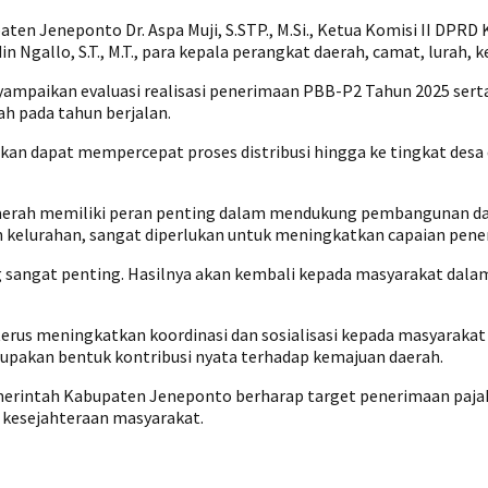
aten Jeneponto Dr. Aspa Muji, S.STP., M.Si., Ketua Komisi II DPRD
llo, S.T., M.T., para kepala perangkat daerah, camat, lurah, kep
paikan evaluasi realisasi penerimaan PBB-P2 Tahun 2025 serta 
h pada tahun berjalan.
n dapat mempercepat proses distribusi hingga ke tingkat desa
aerah memiliki peran penting dalam mendukung pembangunan dan 
an kelurahan, sangat diperlukan untuk meningkatkan capaian pen
sangat penting. Hasilnya akan kembali kepada masyarakat dalam
 terus meningkatkan koordinasi dan sosialisasi kepada masyarak
upakan bentuk kontribusi nyata terhadap kemajuan daerah.
erintah Kabupaten Jeneponto berharap target penerimaan pajak
kesejahteraan masyarakat.