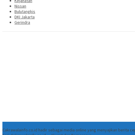
Kejahatan
Nissan
Bulutangkis
DKI Jakarta
Gerindra
Tentang
Cakrawalainfo.co.id hadir sebagai media online yang menyajikan berita 