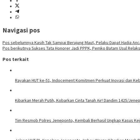
Navigasi pos
Pos sebelumnya
Kasih Tak Sampai Berujung Maut, Pelaku Dapat Hadia An
Pos berikutnya
Sukses Tata Honorer Jadi PPPK, Pemko Batam Usul Relaks
Pos terkait
Rayakan HUT ke-51, Indocement Komitmen Perkuat Inovasi dan Kebe
Kibarkan Merah Putih, Kobarkan Cinta Tanah Air! Dandim 1425/Jene
Tim Resmob Polres Jeneponto, Kembali Berhasil Ungkap Kasus Ke