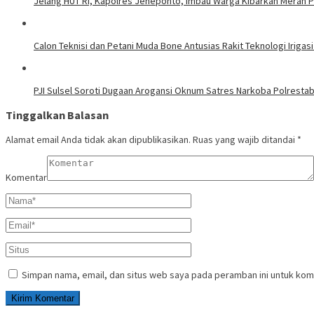
Jelang HUT RI, Kapolres Jeneponto, Imbau Warga Kibarkan Merah P
Calon Teknisi dan Petani Muda Bone Antusias Rakit Teknologi Iri
PJI Sulsel Soroti Dugaan Arogansi Oknum Satres Narkoba Polrestab
Tinggalkan Balasan
Alamat email Anda tidak akan dipublikasikan.
Ruas yang wajib ditandai
*
Komentar
Simpan nama, email, dan situs web saya pada peramban ini untuk kom