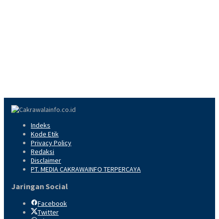
Indeks
Kode Etik
Privacy Policy
Redaksi
Disclaimer
PT. MEDIA CAKRAWAINFO TERPERCAYA
Jaringan Social
Facebook
Twitter