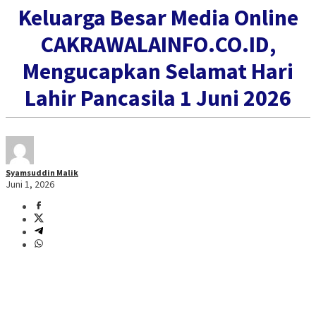
Keluarga Besar Media Online
CAKRAWALAINFO.CO.ID,
Mengucapkan Selamat Hari
Lahir Pancasila 1 Juni 2026
Syamsuddin Malik
Juni 1, 2026