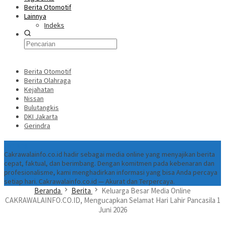
Berita Otomotif
Lainnya
Indeks
Berita Otomotif
Berita Olahraga
Kejahatan
Nissan
Bulutangkis
DKI Jakarta
Gerindra
Tentang
Cakrawalainfo.co.id hadir sebagai media online yang menyajikan berita
cepat, faktual, dan berimbang. Dengan komitmen pada kebenaran dan
profesionalisme, kami menghadirkan informasi yang bisa Anda percaya
setiap hari. Cakrawalainfo.co.id — Akurat dan Terpercaya.
Beranda
Berita
Keluarga Besar Media Online
CAKRAWALAINFO.CO.ID, Mengucapkan Selamat Hari Lahir Pancasila 1
Juni 2026