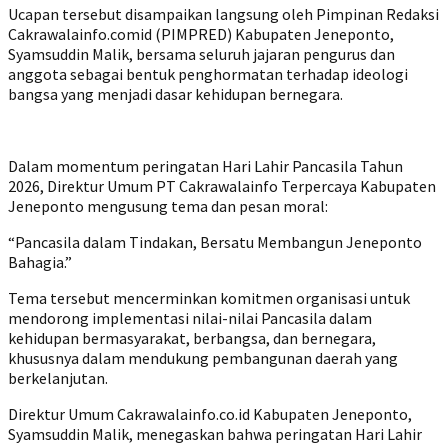
Ucapan tersebut disampaikan langsung oleh Pimpinan Redaksi
Cakrawalainfo.comid (PIMPRED) Kabupaten Jeneponto,
Syamsuddin Malik, bersama seluruh jajaran pengurus dan
anggota sebagai bentuk penghormatan terhadap ideologi
bangsa yang menjadi dasar kehidupan bernegara.
Dalam momentum peringatan Hari Lahir Pancasila Tahun
2026, Direktur Umum PT Cakrawalainfo Terpercaya Kabupaten
Jeneponto mengusung tema dan pesan moral:
“Pancasila dalam Tindakan, Bersatu Membangun Jeneponto
Bahagia.”
Tema tersebut mencerminkan komitmen organisasi untuk
mendorong implementasi nilai-nilai Pancasila dalam
kehidupan bermasyarakat, berbangsa, dan bernegara,
khususnya dalam mendukung pembangunan daerah yang
berkelanjutan.
Direktur Umum Cakrawalainfo.co.id Kabupaten Jeneponto,
Syamsuddin Malik, menegaskan bahwa peringatan Hari Lahir