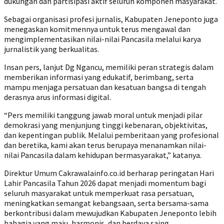
dukungan dan partisipasi aktif seluruh komponen masyarakat.
Sebagai organisasi profesi jurnalis, Kabupaten Jeneponto juga
menegaskan komitmennya untuk terus mengawal dan
mengimplementasikan nilai-nilai Pancasila melalui karya
jurnalistik yang berkualitas.
Insan pers, lanjut Dg Ngancu, memiliki peran strategis dalam
memberikan informasi yang edukatif, berimbang, serta
mampu menjaga persatuan dan kesatuan bangsa di tengah
derasnya arus informasi digital.
“Pers memiliki tanggung jawab moral untuk menjadi pilar
demokrasi yang menjunjung tinggi kebenaran, objektivitas,
dan kepentingan publik. Melalui pemberitaan yang profesional
dan beretika, kami akan terus berupaya menanamkan nilai-
nilai Pancasila dalam kehidupan bermasyarakat,” katanya.
Direktur Umum Cakrawalainfo.co.id berharap peringatan Hari
Lahir Pancasila Tahun 2026 dapat menjadi momentum bagi
seluruh masyarakat untuk memperkuat rasa persatuan,
meningkatkan semangat kebangsaan, serta bersama-sama
berkontribusi dalam mewujudkan Kabupaten Jeneponto lebih
bahagia yang maju, harmonis, dan berdaya saing.