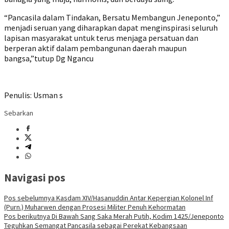
“Pancasila dalam Tindakan, Bersatu Membangun Jeneponto,”
menjadi seruan yang diharapkan dapat menginspirasi seluruh
lapisan masyarakat untuk terus menjaga persatuan dan
berperan aktif dalam pembangunan daerah maupun
bangsa,”tutup Dg Ngancu
Penulis: Usman s
Sebarkan
Navigasi pos
Pos sebelumnya
Kasdam XIV/Hasanuddin Antar Kepergian Kolonel Inf
(Purn.) Muharwen dengan Prosesi Militer Penuh Kehormatan
Pos berikutnya
Di Bawah Sang Saka Merah Putih, Kodim 1425/Jeneponto
Teguhkan Semangat Pancasila sebagai Perekat Kebangsaan