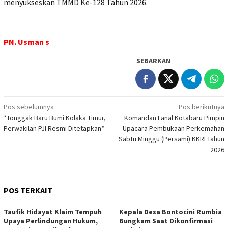
menyukseskan TMMD Ke-128 Tahun 2026.
PN. Usman s
SEBARKAN
Navigasi
Pos sebelumnya
Pos berikutnya
*Tonggak Baru Bumi Kolaka Timur,
Komandan Lanal Kotabaru Pimpin
pos
Perwakilan PJI Resmi Ditetapkan*
Upacara Pembukaan Perkemahan
Sabtu Minggu (Persami) KKRI Tahun
2026
POS TERKAIT
Taufik Hidayat Klaim Tempuh
Kepala Desa Bontocini Rumbia
Upaya Perlindungan Hukum,
Bungkam Saat Dikonfirmasi