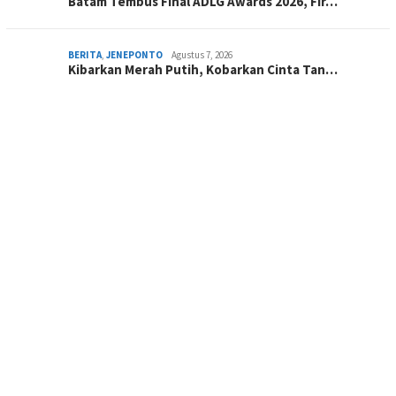
Batam Tembus Final ADLG Awards 2026, Fir…
BERITA
,
JENEPONTO
Agustus 7, 2026
Kibarkan Merah Putih, Kobarkan Cinta Tan…