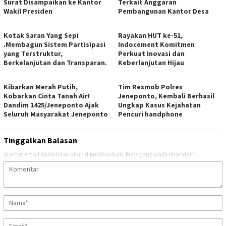
Surat Disampaikan ke Kantor
Terkait Anggaran
Wakil Presiden
Pembangunan Kantor Desa
Kotak Saran Yang Sepi
Rayakan HUT ke-51,
.Membagun Sistem Partisipasi
Indocement Komitmen
yang Terstruktur,
Perkuat Inovasi dan
Berkelanjutan dan Transparan.
Keberlanjutan Hijau
Kibarkan Merah Putih,
Tim Resmob Polres
Kobarkan Cinta Tanah Air!
Jeneponto, Kembali Berhasil
Dandim 1425/Jeneponto Ajak
Ungkap Kasus Kejahatan
Seluruh Masyarakat Jeneponto
Pencuri handphone
Tinggalkan Balasan
Alamat email Anda tidak akan dipublikasikan.
Ruas yang wajib ditandai
*