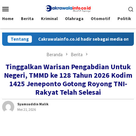
Loncat
Menu
ke
Mobile
konten
Home
Berita
Kriminal
Olahraga
Otomotif
Politik
Tentang
Cakrawalainfo.co.id hadir sebagai media online ya
Beranda
Berita
Tinggalkan Warisan Pengabdian Untuk
Negeri, TMMD ke 128 Tahun 2026 Kodim
1425 Jeneponto Gotong Royong TNI-
Rakyat Telah Selesai
Syamsuddin Malik
Mei 21, 2026