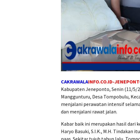
CAKRAWALA
INFO.CO.ID-JENEPON
Kabupaten Jeneponto, Senin (11/5/2
Manggunturu, Desa Tompobulu, Keca
menjalani perawatan intensif selama
dan menjalani rawat jalan.
Kabar baik ini merupakan hasil dari
Haryo Basuki, S.I.K., M.H. Tindakan 
naas. Sekitar tujuh tahun lalu, Tom