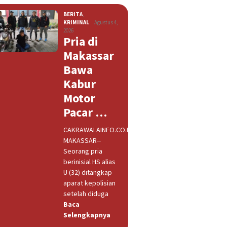
BERITA
,
KRIMINAL
Agustus 4,
2026
Pria di
Makassar
Bawa
Kabur
Motor
Pacar …
CAKRAWALAINFO.CO.ID,
MAKASSAR--
Seorang pria
berinisial HS alias
U (32) ditangkap
aparat kepolisian
setelah diduga
Baca
Selengkapnya