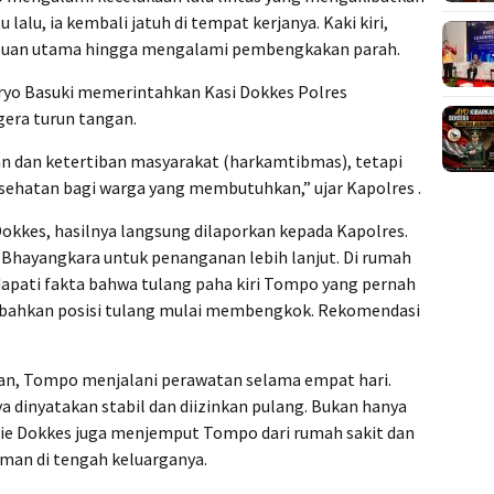
alu, ia kembali jatuh di tempat kerjanya. Kaki kiri,
mpuan utama hingga mengalami pembengkakan parah.
ryo Basuki memerintahkan Kasi Dokkes Polres
gera turun tangan.
n dan ketertiban masyarakat (harkamtibmas), tetapi
sehatan bagi warga yang membutuhkan,” ujar Kapolres .
okkes, hasilnya langsung dilaporkan kepada Kapolres.
 Bhayangkara untuk penanganan lebih lanjut. Di rumah
ndapati fakta bahwa tulang paha kiri Tompo yang pernah
, bahkan posisi tulang mulai membengkok. Rekomendasi
akan, Tompo menjalani perawatan selama empat hari.
ya dinyatakan stabil dan diizinkan pulang. Bukan hanya
Sie Dokkes juga menjemput Tompo dari rumah sakit dan
man di tengah keluarganya.