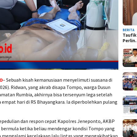
BERITA
Taufik
Perli
TO
– Sebuah kisah kemanusiaan menyelimuti suasana di
026). Ridwan, yang akrab disapa Tompo, warga Dusun
matan Rumbia, akhirnya bisa tersenyum lega setelah
 empat hari di RS Bhayangkara. Ia diperbolehkan pulang
 kepedulian dan respon cepat Kapolres Jeneponto, AKBP
itu bermula ketika beliau mendengar kondisi Tompo yang
po mengalami kecelakaan lalu lintas yang mengakibatkan