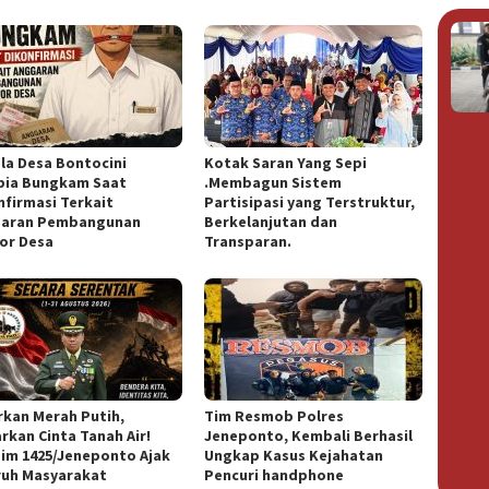
la Desa Bontocini
Kotak Saran Yang Sepi
ia Bungkam Saat
.Membagun Sistem
nfirmasi Terkait
Partisipasi yang Terstruktur,
aran Pembangunan
Berkelanjutan dan
or Desa
Transparan.
rkan Merah Putih,
Tim Resmob Polres
rkan Cinta Tanah Air!
Jeneponto, Kembali Berhasil
im 1425/Jeneponto Ajak
Ungkap Kasus Kejahatan
ruh Masyarakat
Pencuri handphone