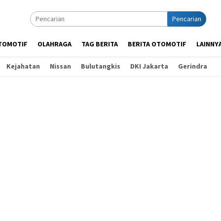
Pencarian
TOMOTIF
OLAHRAGA
TAG BERITA
BERITA OTOMOTIF
LAINNY
Kejahatan
Nissan
Bulutangkis
DKI Jakarta
Gerindra