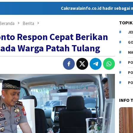
Cakrawalainfo.co.id hadir sebagai media online 
TOPIK
Beranda
Berita
J
nto Respon Cepat Berikan
G
ada Warga Patah Tulang
MA
PO
PO
PO
INFO 