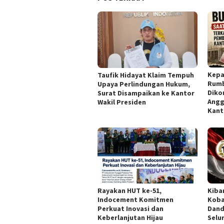
Kepa
Taufik Hidayat Klaim Tempuh
Rumb
Upaya Perlindungan Hukum,
Diko
Surat Disampaikan ke Kantor
Angg
Wakil Presiden
Kant
Rayakan HUT ke-51,
Kiba
Indocement Komitmen
Koba
Perkuat Inovasi dan
Dand
Keberlanjutan Hijau
Selu