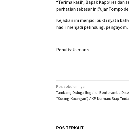
“Terima kasih, Bapak Kapolres dan 
perhatian sebesar ini,”ujar Tompo d
Kejadian ini menjadi bukti nyata bah
hadir menjadi pelindung, pengayom, 
Penulis: Usman s
Navigasi
Pos sebelumnya
Tambang Diduga Ilegal di Bontoramba Dise
pos
“Kucing-Kucingan”, AKP Nurman: Siap Tinda
POS TERKAIT