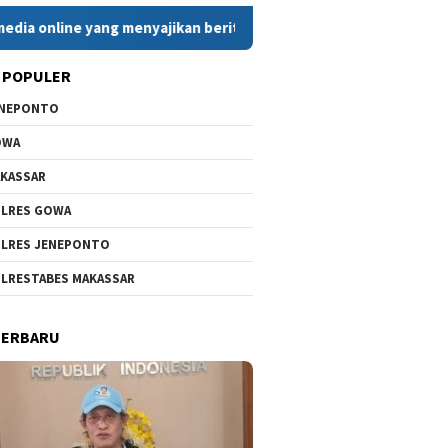
yang menyajikan berita cepat, faktual, dan berimbang. Dengan k
 POPULER
ENEPONTO
OWA
KASSAR
LRES GOWA
LRES JENEPONTO
LRESTABES MAKASSAR
TERBARU