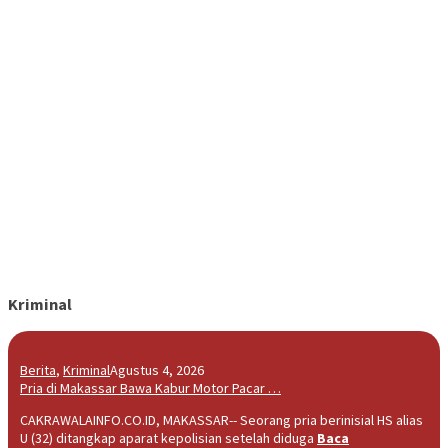
Kriminal
Berita
,
Kriminal
Agustus 4, 2026
Pria di Makassar Bawa Kabur Motor Pacar …
CAKRAWALAINFO.CO.ID, MAKASSAR-- Seorang pria berinisial HS alias
U (32) ditangkap aparat kepolisian setelah diduga
Baca