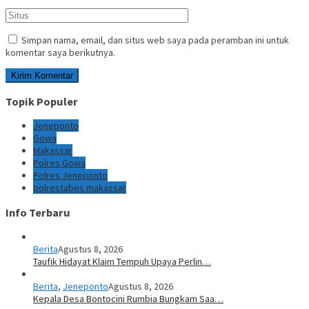
Simpan nama, email, dan situs web saya pada peramban ini untuk
komentar saya berikutnya.
Topik Populer
Jeneponto
Gowa
Makassar
Polres Gowa
Polres Jeneponto
polrestabes makassar
Info Terbaru
Berita
Agustus 8, 2026
Taufik Hidayat Klaim Tempuh Upaya Perlin…
Berita
,
Jeneponto
Agustus 8, 2026
Kepala Desa Bontocini Rumbia Bungkam Saa…