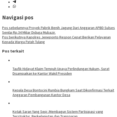
Navigasi pos
Pos sebelumnya
Proyek Pabrik Benih Jagung Dari Anggaran APBD Sulses
Senilai Rp.34 Miliar Diduga Mubazir.
Pos berikutnya
Kapolres Jeneponto Respon Cepat Berikan Pelayanan
Kepada Warga Patah Tulang
Pos terkait
Taufik Hidayat Klaim Tempuh Upaya Perlindungan Hukum, Surat
Disampaikan ke Kantor Wakil Presiden
Kepala Desa Bontocini Rumbia Bungkam Saat Dikonfirmasi Terkait
Anggaran Pembangunan Kantor Desa
Kotak Saran Yang Sepi .Membagun Sistem Partisipasi yang
Terstruktur, Berkelanjutan dan Transparan.