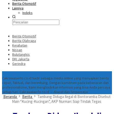
Berita Otomotif
Lainnya
Indeks
Berita Otomotif
Berita Olahraga
Kejahatan
Nissan
Bulutangkis
DKI Jakarta
Gerindra
Tentang
Cakrawalainfo.co.id hadir sebagai media online yang menyajikan berita
cepat, faktual, dan berimbang. Dengan komitmen pada kebenaran dan
profesionalisme, kami menghadirkan informasi yang bisa Anda percaya
setiap hari. Cakrawalainfo.co.id — Akurat dan Terpercaya.
Beranda
Berita
Tambang Diduga Ilegal di Bontoramba Disebut
Main “Kucing-Kucingan”, AKP Nurman: Siap Tindak Tegas ‎