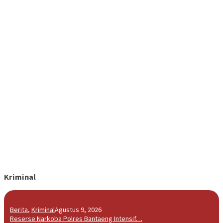
Kriminal
Berita
,
Kriminal
Agustus 9, 2026
Reserse Narkoba Polres Bantaeng Intensif…