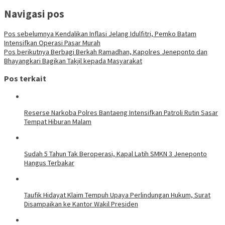
Navigasi pos
Pos sebelumnya
Kendalikan Inflasi Jelang Idulfitri, Pemko Batam
Intensifkan Operasi Pasar Murah
Pos berikutnya
Berbagi Berkah Ramadhan, Kapolres Jeneponto dan
Bhayangkari Bagikan Takjil kepada Masyarakat
Pos terkait
Reserse Narkoba Polres Bantaeng Intensifkan Patroli Rutin Sasar
Tempat Hiburan Malam
Sudah 5 Tahun Tak Beroperasi, Kapal Latih SMKN 3 Jeneponto
Hangus Terbakar
Taufik Hidayat Klaim Tempuh Upaya Perlindungan Hukum, Surat
Disampaikan ke Kantor Wakil Presiden