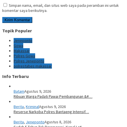
Simpan nama, email, dan situs web saya pada peramban ini untuk
komentar saya berikutnya.
Topik Populer
Jeneponto
Gowa
Makassar
Polres Gowa
Polres Jeneponto
polrestabes makassar
Info Terbaru
Batam
Agustus 9, 2026
Ribuan Warga Padati Pawai Pembangunan &#…
Berita
,
Kriminal
Agustus 9, 2026
Reserse Narkoba Polres Bantaeng Intensif…
Berita
,
Jeneponto
Agustus 8, 2026
Sudah 5 Tahun Tak Beroperasi, Kapal Lati…