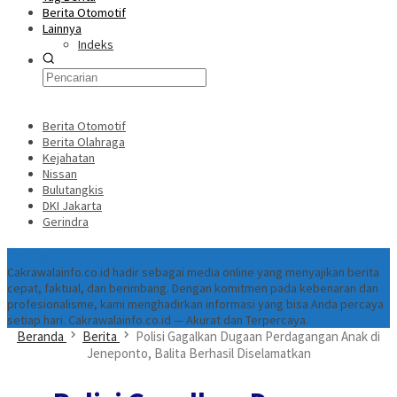
Berita Otomotif
Lainnya
Indeks
Berita Otomotif
Berita Olahraga
Kejahatan
Nissan
Bulutangkis
DKI Jakarta
Gerindra
Tentang
Cakrawalainfo.co.id hadir sebagai media online yang menyajikan berita
cepat, faktual, dan berimbang. Dengan komitmen pada kebenaran dan
profesionalisme, kami menghadirkan informasi yang bisa Anda percaya
setiap hari. Cakrawalainfo.co.id — Akurat dan Terpercaya.
Beranda
Berita
Polisi Gagalkan Dugaan Perdagangan Anak di
Jeneponto, Balita Berhasil Diselamatkan