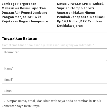
Lembaga Pergerakan
Ketua DPW LSM LPK-RI Sulsel,
Mahasiswa Resmi Laporkan
Supriadi Tompo Soroti
Dugaan Alih Fungsi Lumbung
Anggaran Makan Minum
Pangan menjadi SPPG ke
Pemkab Jeneponto: Realisasi
Kejaksaan Negeri Jeneponto
Rp 14,2 Milliar, BPK Temukan
Ketidakwajaran
Tinggalkan Balasan
Alamat email Anda tidak akan dipublikasikan.
Ruas yang wajib ditandai
*
Simpan nama, email, dan situs web saya pada peramban ini untuk
komentar saya berikutnya.