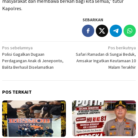
masyarakat dan membawa berkah bagi kita semua,” tutur
Kapolres.
SEBARKAN
Navigasi
Pos sebelumnya
Pos berikutnya
Polisi Gagalkan Dugaan
Safari Ramadan di Sungai Beduk,
pos
Perdagangan Anak di Jeneponto,
Amsakar Ingatkan Keutamaan 10
Balita Berhasil Diselamatkan
Malam Terakhir
POS TERKAIT