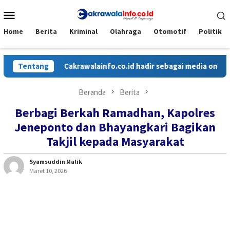
Loncat
Menu
ke
Mobile
konten
Home
Berita
Kriminal
Olahraga
Otomotif
Politik
Tentang
Cakrawalainfo.co.id hadir sebagai media online yan
Beranda
Berita
Berbagi Berkah Ramadhan, Kapolres
Jeneponto dan Bhayangkari Bagikan
Takjil kepada Masyarakat
Syamsuddin Malik
Maret 10, 2026