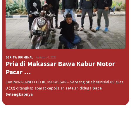
BERITA
,
KRIMINAL
Agustus 4, 2026
Pria di Makassar Bawa Kabur Motor
Pacar …
CAKRAWALAINFO.CO.ID, MAKASSAR-- Seorang pria berinisial HS alias
U (32) ditangkap aparat kepolisian setelah diduga
Baca
Selengkapnya