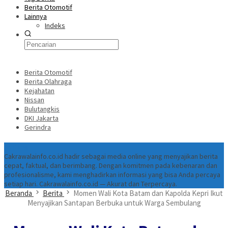
Berita Otomotif
Lainnya
Indeks
Berita Otomotif
Berita Olahraga
Kejahatan
Nissan
Bulutangkis
DKI Jakarta
Gerindra
Tentang
Cakrawalainfo.co.id hadir sebagai media online yang menyajikan berita
cepat, faktual, dan berimbang. Dengan komitmen pada kebenaran dan
profesionalisme, kami menghadirkan informasi yang bisa Anda percaya
setiap hari. Cakrawalainfo.co.id — Akurat dan Terpercaya.
Beranda
Berita
Momen Wali Kota Batam dan Kapolda Kepri Ikut
Menyajikan Santapan Berbuka untuk Warga Sembulang