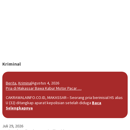
Kriminal
Berita
,
Kriminal
Agustus 4, 2026
Pria di Makassar Bawa Kabur Motor Pacar …
CAKRAWALAINFO.CO.ID, MAKASSAR-- Seorang pria berinisial HS alias
U (32) ditangkap aparat kepolisian setelah diduga
Baca
Selengkapnya
Juli 29, 2026