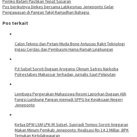
Pemko Batam Pastikan Tepat Sasaran
Pos berikutnya
Dinkes bersama Labkesmas Jeneponto Gelar
Pengawasan di Pangan Takjil Ramadhan Bahagia
Pos terkait
Calon Teknisi dan Petani Muda Bone Antusias Rakit Teknologi
Irigasi Cerdas dan Pembasmi Hama Ramah Lingkungan
PJI Sulsel Soroti Dugaan Arogansi Oknum Satres Narkoba
Polrestabes Makassar terhadap Jurnalis Saat Peliputan
Lembaga Pergerakan Mahasiswa Resmi Laporkan Dugaan Alih
Fungsi Lumbung Pangan menjadi SPPG ke Kejaksaan Negeri
Jeneponto
Ketua DPW LSM LPK-RI Sulsel, Supriadi Tompo Soroti Anggaran
Makan Minum Pemkab Jeneponto: Realisasi Rp 14,2 Milliar, BPK
Temukan Ketidakwajaran