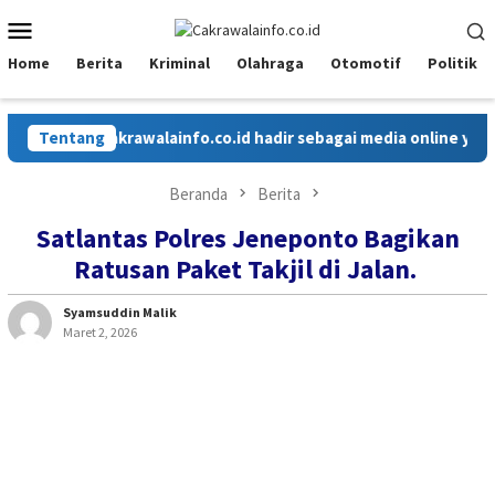
Loncat
Menu
ke
Mobile
konten
Home
Berita
Kriminal
Olahraga
Otomotif
Politik
Tentang
Cakrawalainfo.co.id hadir sebagai media online yang m
Beranda
Berita
Satlantas Polres Jeneponto Bagikan
Ratusan Paket Takjil di Jalan.
Syamsuddin Malik
Maret 2, 2026