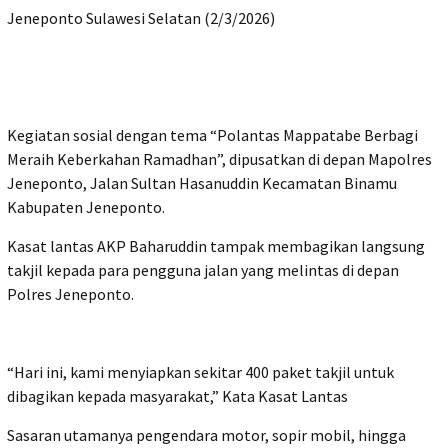
Jeneponto Sulawesi Selatan (2/3/2026)
Kegiatan sosial dengan tema “Polantas Mappatabe Berbagi
Meraih Keberkahan Ramadhan”, dipusatkan di depan Mapolres
Jeneponto, Jalan Sultan Hasanuddin Kecamatan Binamu
Kabupaten Jeneponto.
Kasat lantas AKP Baharuddin tampak membagikan langsung
takjil kepada para pengguna jalan yang melintas di depan
Polres Jeneponto.
“Hari ini, kami menyiapkan sekitar 400 paket takjil untuk
dibagikan kepada masyarakat,” Kata Kasat Lantas
Sasaran utamanya pengendara motor, sopir mobil, hingga