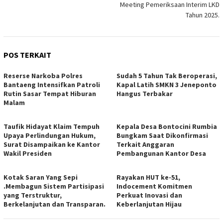
Meeting Pemeriksaan Interim LKD
Tahun 2025.
POS TERKAIT
Reserse Narkoba Polres
Sudah 5 Tahun Tak Beroperasi,
Bantaeng Intensifkan Patroli
Kapal Latih SMKN 3 Jeneponto
Rutin Sasar Tempat Hiburan
Hangus Terbakar
Malam
Taufik Hidayat Klaim Tempuh
Kepala Desa Bontocini Rumbia
Upaya Perlindungan Hukum,
Bungkam Saat Dikonfirmasi
Surat Disampaikan ke Kantor
Terkait Anggaran
Wakil Presiden
Pembangunan Kantor Desa
Kotak Saran Yang Sepi
Rayakan HUT ke-51,
.Membagun Sistem Partisipasi
Indocement Komitmen
yang Terstruktur,
Perkuat Inovasi dan
Berkelanjutan dan Transparan.
Keberlanjutan Hijau