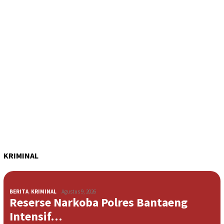
KRIMINAL
BERITA
,
KRIMINAL
Agustus 9, 2026
Reserse Narkoba Polres Bantaeng
Intensif…