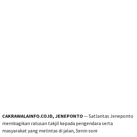
CAKRAWALAINFO.CO.ID, JENEPONTO
— Satlantas Jeneponto
membagikan ratusan takjil kepada pengendara serta
masyarakat yang melintas di jalan, Senin sore