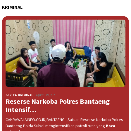
KRIMINAL
BERITA
,
KRIMINAL
Agustus 9, 2026
Reserse Narkoba Polres Bantaeng
Intensif…
CAKRAWALAINFO.CO.ID,BANTAENG - Satuan Reserse Narkoba Polres
Bantaeng Polda Sulsel mengintensifkan patroli rutin yang
Baca