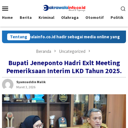
Loncat
Menu
ke
Mobile
konten
Home
Berita
Kriminal
Olahraga
Otomotif
Politik
krawalainfo.co.id hadir sebagai media online yang menyajikan b
Tentang
Beranda
Uncategorized
Bupati Jeneponto Hadri Exlt Meeting
Pemeriksaan Interim LKD Tahun 2025.
Syamsuddin Malik
Maret 3, 2026