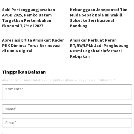
Sah! Pertanggungjawaban
Kebanggaan Jeneponto! Tim
APBD 2025, Pemko Batam
Muda Sepak Bola Ini Wakili
Targetkan Pertumbuhan
Sulsel ke Seri Nasional
Ekonomi 7,7% di 2027
Bandung
Apresiasi Erlita Amsakar: Kader
Amsakar Perkuat Peran
PKK Diminta Terus Berinovasi
RT/RW/LPM: Jadi Penghubung
di Dunia Digital
Resmi Cegah Misinformasi
Kebijakan
Tinggalkan Balasan
Alamat email Anda tidak akan dipublikasikan.
Ruas yang wajib ditandai
*