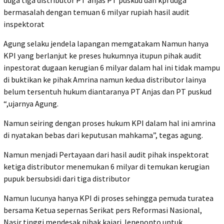
duga tiga distributor PT anjas PT puskud dan kpi duga
bermasalah dengan temuan 6 milyar rupiah hasil audit
inspektorat
Agung selaku jendela lapangan memgatakam Namun hanya
KPI yang berlanjut ke preses hukumnya itupun pihak audit
inpestorat dugaan kerugian 6 milyar dalam hal ini tidak mampu
di buktikan ke pihak Amrina namun kedua distributor lainya
belum tersentuh hukum diantaranya PT Anjas dan PT puskud
“,ujarnya Agung.
Namun seiring dengan proses hukum KPI dalam hal ini amrina
di nyatakan bebas dari keputusan mahkama”, tegas agung.
Namun menjadi Pertayaan dari hasil audit pihak inspektorat
ketiga distributor menemukan 6 milyar di temukan kerugian
pupuk bersubsidi dari tiga distributor
Namun lucunya hanya KPI di proses sehingga pemuda turatea
bersama Ketua sepernas Serikat pers Reformasi Nasional,
Nasir tinggi mendesak pihak kajari Jeneponto untuk