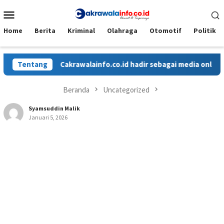
Loncat
Menu
ke
Mobile
konten
Home
Berita
Kriminal
Olahraga
Otomotif
Politik
Tentang
Cakrawalainfo.co.id hadir sebagai media online ya
Beranda
Uncategorized
Syamsuddin Malik
Januari 5, 2026