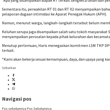
‎“Apa yang disampaikan Bapak RT terkait sengketa lahan dan pe
‎Sementara itu, perwakilan RT 01 dan RT 02 menyampaikan bahw
pelaporan dugaan intimidasi ke Aparat Penegak Hukum (APH).
‎Namun, menurut warga, langkah-langkah tersebut belum membuah
‎Keluhan serupa juga disampaikan salah satu tokoh masyarakat 
menyampaikan persoalan kepada pihak kelurahan dan kecamata
‎Menutup pertemuan, Haris menegaskan komitmen LSM TKP DPD 
terkait.
“Kami akan bekerja sesuai kemampuan, daya, dan upaya yang ka
Sebarkan
Navigasi pos
Pos sebelumnya
Pos Sebelumnya