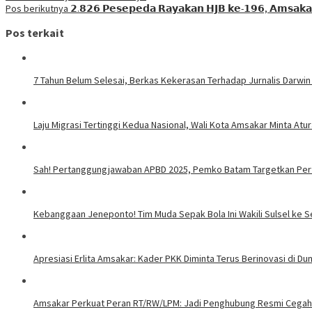
Pos berikutnya
𝟮.𝟴𝟮𝟲 𝗣𝗲𝘀𝗲𝗽𝗲𝗱𝗮 𝗥𝗮𝘆𝗮𝗸𝗮𝗻 𝗛𝗝𝗕 𝗸𝗲-𝟭𝟵𝟲, 𝗔𝗺𝘀𝗮𝗸𝗮
Pos terkait
7 Tahun Belum Selesai, Berkas Kekerasan Terhadap Jurnalis Darwin
Laju Migrasi Tertinggi Kedua Nasional, Wali Kota Amsakar Minta A
Sah! Pertanggungjawaban APBD 2025, Pemko Batam Targetkan Per
Kebanggaan Jeneponto! Tim Muda Sepak Bola Ini Wakili Sulsel ke S
Apresiasi Erlita Amsakar: Kader PKK Diminta Terus Berinovasi di Duni
Amsakar Perkuat Peran RT/RW/LPM: Jadi Penghubung Resmi Cegah 