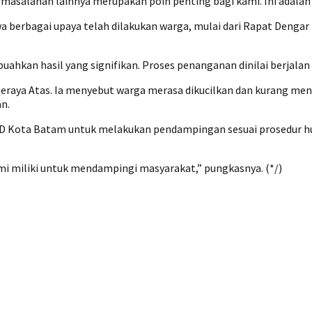
rmasalahan lainnya merupakan poin penting bagi kami. Ini adala
a berbagai upaya telah dilakukan warga, mulai dari Rapat Deng
kan hasil yang signifikan. Proses penanganan dinilai berjalan l
Seraya Atas. Ia menyebut warga merasa dikucilkan dan kurang me
n.
Kota Batam untuk melakukan pendampingan sesuai prosedur huk
mi miliki untuk mendampingi masyarakat,” pungkasnya. (*/)