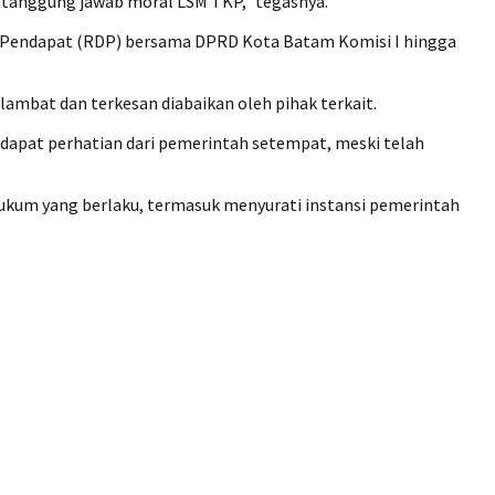
h tanggung jawab moral LSM TKP,” tegasnya.
ar Pendapat (RDP) bersama DPRD Kota Batam Komisi I hingga
ambat dan terkesan diabaikan oleh pihak terkait.
ndapat perhatian dari pemerintah setempat, meski telah
um yang berlaku, termasuk menyurati instansi pemerintah