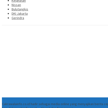
Kejahatan
Nissan
Bulutangkis
DKI Jakarta
Gerindra
Tentang
Cakrawalainfo.co.id hadir sebagai media online yang menyajikan berita 