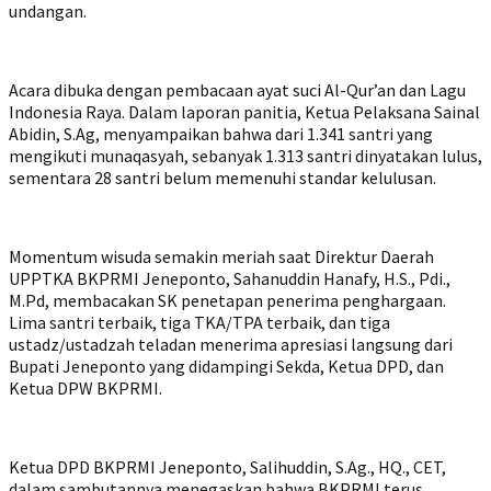
undangan.
Acara dibuka dengan pembacaan ayat suci Al-Qur’an dan Lagu
Indonesia Raya. Dalam laporan panitia, Ketua Pelaksana Sainal
Abidin, S.Ag, menyampaikan bahwa dari 1.341 santri yang
mengikuti munaqasyah, sebanyak 1.313 santri dinyatakan lulus,
sementara 28 santri belum memenuhi standar kelulusan.
Momentum wisuda semakin meriah saat Direktur Daerah
UPPTKA BKPRMI Jeneponto, Sahanuddin Hanafy, H.S., Pdi.,
M.Pd, membacakan SK penetapan penerima penghargaan.
Lima santri terbaik, tiga TKA/TPA terbaik, dan tiga
ustadz/ustadzah teladan menerima apresiasi langsung dari
Bupati Jeneponto yang didampingi Sekda, Ketua DPD, dan
Ketua DPW BKPRMI.
Ketua DPD BKPRMI Jeneponto, Salihuddin, S.Ag., HQ., CET,
dalam sambutannya menegaskan bahwa BKPRMI terus