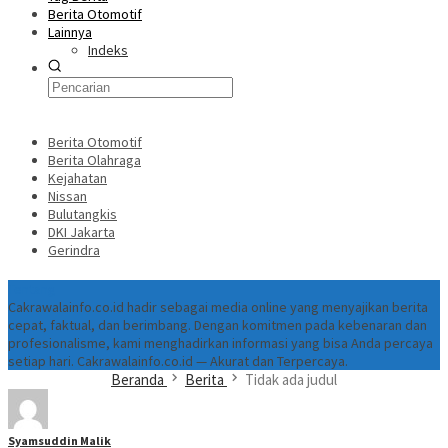
Berita Otomotif
Lainnya
Indeks
Berita Otomotif
Berita Olahraga
Kejahatan
Nissan
Bulutangkis
DKI Jakarta
Gerindra
Tentang
Cakrawalainfo.co.id hadir sebagai media online yang menyajikan berita
cepat, faktual, dan berimbang. Dengan komitmen pada kebenaran dan
profesionalisme, kami menghadirkan informasi yang bisa Anda percaya
setiap hari. Cakrawalainfo.co.id — Akurat dan Terpercaya.
Beranda
Berita
Tidak ada judul
Syamsuddin Malik