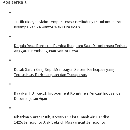
Pos terkait
Taufik Hidayat Klaim Tempuh Upaya Perlindungan Hukum, Surat
Disampaikan ke Kantor Wakil Presiden
Kepala Desa Bontocini Rumbia Bungkam Saat Dikonfirmasi Terkait
Anggaran Pembangunan Kantor Desa
Kotak Saran Yang Sepi .Membagun Sistem Partisipasi yang
Terstruktur, Berkelanjutan dan Transparan.
Rayakan HUT ke-51, Indocement Komitmen Perkuat Inovasi dan
Keberlanjutan Hijau
Kibarkan Merah Putih, Kobarkan Cinta Tanah Air! Dandim
1425/Jeneponto Ajak Seluruh Masyarakat Jeneponto