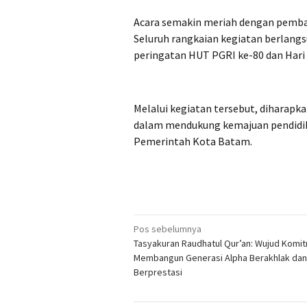
Acara semakin meriah dengan pemba
Seluruh rangkaian kegiatan berlang
peringatan HUT PGRI ke-80 dan Hari
Melalui kegiatan tersebut, diharapk
dalam mendukung kemajuan pendidik
Pemerintah Kota Batam.
Navigasi
Pos sebelumnya
Tasyakuran Raudhatul Qur’an: Wujud Komi
pos
Membangun Generasi Alpha Berakhlak dan
Berprestasi