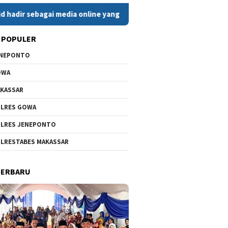
agai media online yang menyajikan berita cepat, faktual, dan be
 POPULER
ENEPONTO
OWA
KASSAR
LRES GOWA
LRES JENEPONTO
LRESTABES MAKASSAR
TERBARU