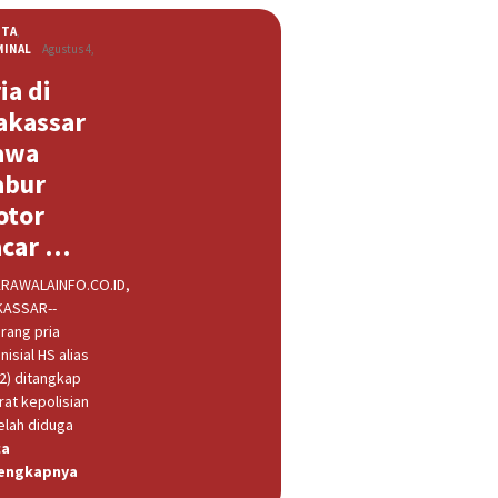
ITA
,
MINAL
Agustus 4,
ia di
akassar
awa
abur
otor
acar …
RAWALAINFO.CO.ID,
ASSAR--
rang pria
nisial HS alias
32) ditangkap
rat kepolisian
elah diduga
ca
engkapnya