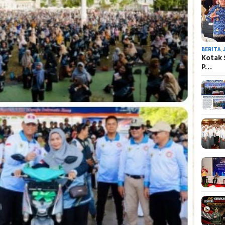
BERITA
,
Kotak 
P…