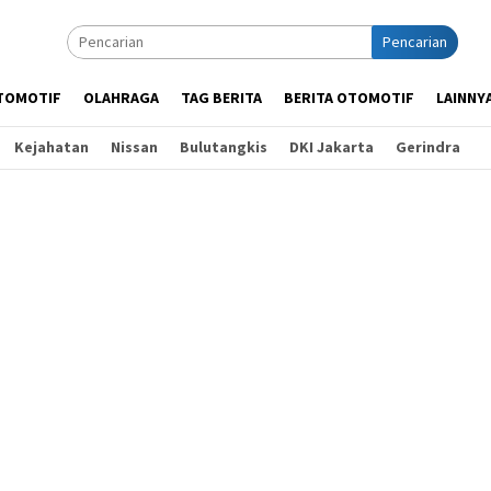
Pencarian
TOMOTIF
OLAHRAGA
TAG BERITA
BERITA OTOMOTIF
LAINNY
Kejahatan
Nissan
Bulutangkis
DKI Jakarta
Gerindra