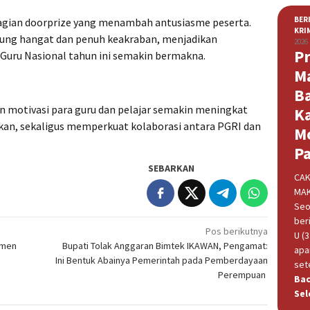
BER
gian doorprize yang menambah antusiasme peserta.
KRI
sung hangat dan penuh keakraban, menjadikan
2026
Pr
 Guru Nasional tahun ini semakin bermakna.
M
B
an motivasi para guru dan pelajar semakin meningkat
K
an, sekaligus memperkuat kolaborasi antara PGRI dan
M
P
SEBARKAN
CAK
MAK
Seo
beri
Pos berikutnya
U (
tmen
Bupati Tolak Anggaran Bimtek IKAWAN, Pengamat:
apa
Ini Bentuk Abainya Pemerintah pada Pemberdayaan
set
Perempuan ‎
Ba
Sel