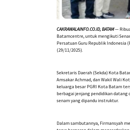
CAKRAWALAINFO.CO.ID, BATAM
— Ribua
Batamcentre, untuk mengikuti Sena
Persatuan Guru Republik Indonesia (
(29/11/2025).
Sekretaris Daerah (Sekda) Kota Bata
Amsakar Achmad, dan Wakil Wali Kota
keluarga besar PGRI Kota Batam ters
berbagai jenjang pendidikan datang
senam yang dipandu instruktur.
Dalam sambutannya, Firmansyah meny
terus berperan dalam mencerdaskan