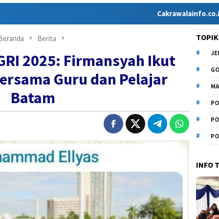
Cakrawalainfo.co.id hadir seb
TOPIK
Beranda
Berita
J
RI 2025: Firmansyah Ikut
G
ersama Guru dan Pelajar
MA
Batam
PO
PO
PO
INFO 