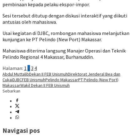
pembinaan kepada pelaku ekspor-impor.
Sesi tersebut ditutup dengan diskusi interaktif yang diikuti
antusias oleh mahasiswa.
Usai kegiatan di DJBC, rombongan mahasiswa melanjutkan
kunjungan ke PT Pelindo (New Port) Makassar.
Mahasiswa diterima langsung Manajer Operasi dan Teknik
Pelindo Regional 4 Makassar, Burhanuddin.
Halaman:
1
2
3
4
Abdul Muttalib
Dekan II FEB Unismuh
Direktorat Jenderal Bea dan
Cukai
DJBC
FEB Unismuh
Pelindo Makassar
PT Pelindo (New Port)
Makassar
Wakil Dekan II FEB Unismuh
Sebarkan
Navigasi pos