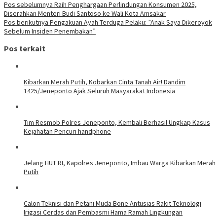
Pos sebelumnya
Raih Penghargaan Perlindungan Konsumen 2025,
Diserahkan Menteri Budi Santoso ke Wali Kota Amsakar
Pos berikutnya
Pengakuan Ayah Terduga Pelaku: ”Anak Saya Dikeroyok
Sebelum Insiden Penembakan”
Pos terkait
Kibarkan Merah Putih, Kobarkan Cinta Tanah Air! Dandim
1425/Jeneponto Ajak Seluruh Masyarakat Indonesia
Tim Resmob Polres Jeneponto, Kembali Berhasil Ungkap Kasus
Kejahatan Pencuri handphone
Jelang HUT RI, Kapolres Jeneponto, Imbau Warga Kibarkan Merah
Putih
Calon Teknisi dan Petani Muda Bone Antusias Rakit Teknologi
Irigasi Cerdas dan Pembasmi Hama Ramah Lingkungan