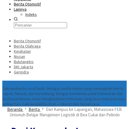
Berita Otomotif
Lainnya
Indeks
Berita Otomotif
Berita Olahraga
Kejahatan
Nissan
Bulutangkis
DKI Jakarta
Gerindra
Tentang
Cakrawalainfo.co.id hadir sebagai media online yang menyajikan berita
cepat, faktual, dan berimbang. Dengan komitmen pada kebenaran dan
profesionalisme, kami menghadirkan informasi yang bisa Anda percaya
setiap hari. Cakrawalainfo.co.id — Akurat dan Terpercaya.
Beranda
Berita
Dari Kampus ke Lapangan, Mahasiswa FEB
Unismuh Belajar Manajemen Logistik di Bea Cukai dan Pelindo