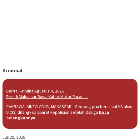
Kriminal
Berita
,
Kriminal
Agustus 4, 2026
Pria di Makassar Bawa Kabur Motor Pacar …
CAKRAWALAINFO.CO.ID, MAKASSAR-- Seorang pria berinisial HS alias
U (32) ditangkap aparat kepolisian setelah diduga
Baca
Selengkapnya
Juli 29, 2026