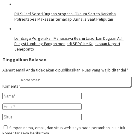
PJI Sulsel Soroti Dugaan Arogansi Oknum Satres Narkoba
Polrestabes Makassar terhadap Jurnalis Saat Peliputan
Lembaga Pergerakan Mahasiswa Resmi Laporkan Dugaan Alih
Fungsi Lumbung Pangan menjadi SPPG ke Kejaksaan Negeri
Jeneponto
Tinggalkan Balasan
Alamat email Anda tidak akan dipublikasikan.
Ruas yang wajib ditandai
*
Komentar
Simpan nama, email, dan situs web saya pada peramban ini untuk
komentar saya berikutnya.