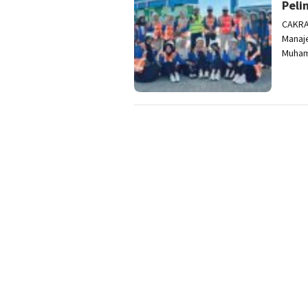
Peli
CAKRA
Manaje
Muham