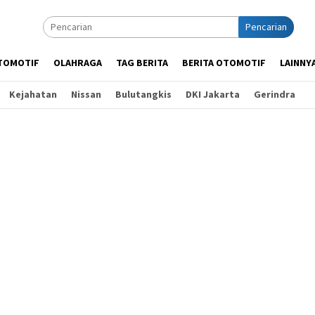
Pencarian
TOMOTIF
OLAHRAGA
TAG BERITA
BERITA OTOMOTIF
LAINNY
Kejahatan
Nissan
Bulutangkis
DKI Jakarta
Gerindra