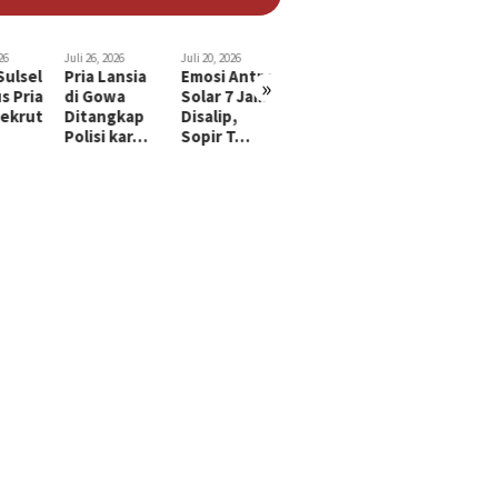
26
Juli 26, 2026
Juli 20, 2026
Juli 15, 2026
Juli 29, 2026
Sulsel
Pria Lansia
Emosi Antre
Suami di
Bayi 2 Tah
»
s Pria
di Gowa
Solar 7 Jam
Makassar
di Makassa
ekrut
Ditangkap
Disalip,
Tusuk dan
Diculik,
Polisi kar…
Sopir T…
Gorok Leher
Diduga…
…