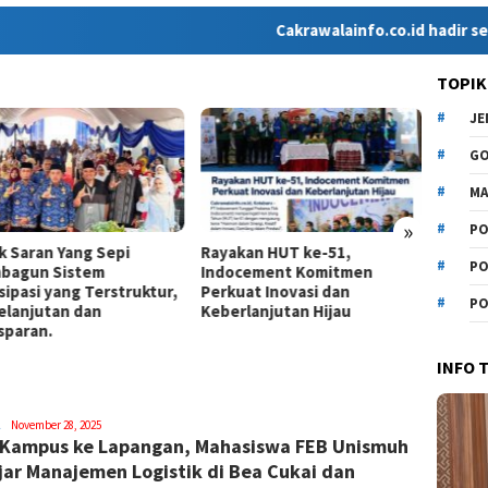
Cakrawalainfo.co.id hadir sebagai med
TOPIK
J
Lewat 
Mahas
G
Mimpi
MA
»
PO
k Saran Yang Sepi
Rayakan HUT ke-51,
PO
bagun Sistem
Indocement Komitmen
sipasi yang Terstruktur,
Perkuat Inovasi dan
PO
elanjutan dan
Keberlanjutan Hijau
sparan.
INFO 
Syamsuddin
November 28, 2025
 Kampus ke Lapangan, Mahasiswa FEB Unismuh
Malik
jar Manajemen Logistik di Bea Cukai dan