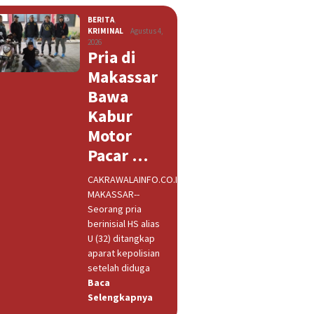
BERITA
,
KRIMINAL
Agustus 4,
2026
Pria di
Makassar
Bawa
Kabur
Motor
Pacar …
CAKRAWALAINFO.CO.ID,
MAKASSAR--
Seorang pria
berinisial HS alias
U (32) ditangkap
aparat kepolisian
setelah diduga
Baca
Selengkapnya