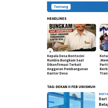
Tentang
HEADLINES
«
Kepala Desa Bontocini
Kota
fik Hidayat Klaim Tempuh
Rumbia Bungkam Saat
.Mem
aya Perlindungan Hukum,
Dikonfirmasi Terkait
Parti
at Disampaikan ke Kantor
Anggaran Pembangunan
Berk
il Presiden
Kantor Desa
Tran
TAG:
DEKAN II FEB UNISMUH
BERITA
Dari
Bela