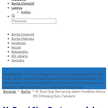
Berita Otomotif
Lainnya
Indeks
Berita Otomotif
Berita Olahraga
Kejahatan
Nissan
Bulutangkis
DKI Jakarta
Gerindra
Tentang
Cakrawalainfo.co.id hadir sebagai media online yang menyajikan berita
cepat, faktual, dan berimbang. Dengan komitmen pada kebenaran dan
profesionalisme, kami menghadirkan informasi yang bisa Anda percaya
setiap hari. Cakrawalainfo.co.id — Akurat dan Terpercaya.
Beranda
Berita
M. Basri Siap Bertarung dalam Pemilihan Ketua
RW 04 Balang Baru Tamalate