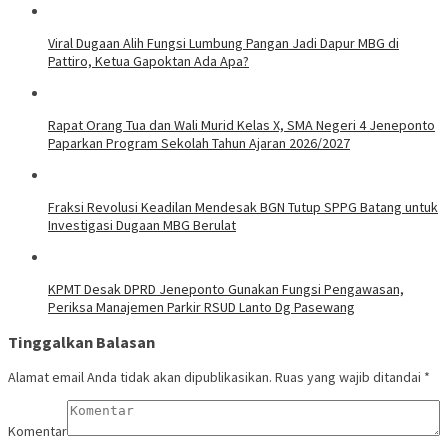
Viral Dugaan Alih Fungsi Lumbung Pangan Jadi Dapur MBG di
Pattiro, Ketua Gapoktan Ada Apa?
Rapat Orang Tua dan Wali Murid Kelas X, SMA Negeri 4 Jeneponto
Paparkan Program Sekolah Tahun Ajaran 2026/2027
Fraksi Revolusi Keadilan Mendesak BGN Tutup SPPG Batang untuk
Investigasi Dugaan MBG Berulat
KPMT Desak DPRD Jeneponto Gunakan Fungsi Pengawasan,
Periksa Manajemen Parkir RSUD Lanto Dg Pasewang
Tinggalkan Balasan
Alamat email Anda tidak akan dipublikasikan.
Ruas yang wajib ditandai
*
Komentar