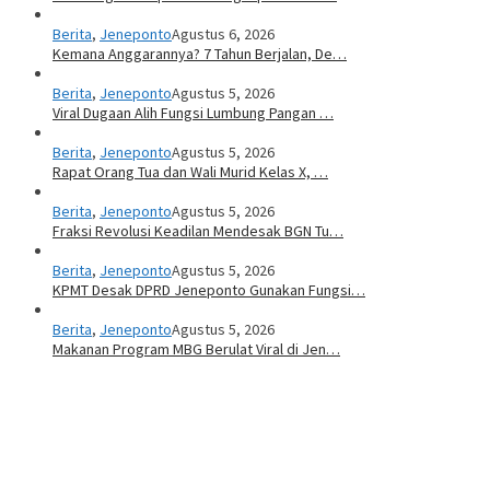
Berita
,
Jeneponto
Agustus 6, 2026
Kemana Anggarannya? 7 Tahun Berjalan, De…
Berita
,
Jeneponto
Agustus 5, 2026
Viral Dugaan Alih Fungsi Lumbung Pangan …
Berita
,
Jeneponto
Agustus 5, 2026
Rapat Orang Tua dan Wali Murid Kelas X, …
Berita
,
Jeneponto
Agustus 5, 2026
Fraksi Revolusi Keadilan Mendesak BGN Tu…
Berita
,
Jeneponto
Agustus 5, 2026
KPMT Desak DPRD Jeneponto Gunakan Fungsi…
Berita
,
Jeneponto
Agustus 5, 2026
Makanan Program MBG Berulat Viral di Jen…