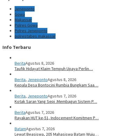
Jeneponto
Gowa
Makassar
Polres Gowa
Polres Jeneponto
polrestabes makassar
Info Terbaru
Berita
Agustus 8, 2026
Taufik Hidayat Klaim Tempuh Upaya Perlin…
Berita
,
Jeneponto
Agustus 8, 2026
Kepala Desa Bontocini Rumbia Bungkam Saa…
Berita
,
Jeneponto
Agustus 7, 2026
Kotak Saran Yang Sepi .Membagun Sistem P…
Berita
Agustus 7, 2026
Rayakan HUT ke-51, Indocement Komitmen P…
Batam
Agustus 7, 2026
Lewat Beasiswa, 205 Mahasiswa Batam Wuju…