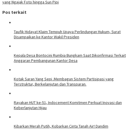
yang Ngajak Foto hingga Sun Pipi
Pos terkait
Taufik Hidayat Klaim Tempuh Upaya Perlindungan Hukum, Surat
Disampaikan ke Kantor Wakil Presiden
Kepala Desa Bontocini Rumbia Bungkam Saat Dikonfirmasi Terkait
Anggaran Pembangunan Kantor Desa
Kotak Saran Yang Sepi .Membagun Sistem Partisipasi yang
Terstruktur, Berkelanjutan dan Transparan.
Rayakan HUT ke-51, Indocement Komitmen Perkuat Inovasi dan
Keberlanjutan Hijau
Kibarkan Merah Putih, Kobarkan Cinta Tanah Air! Dandim