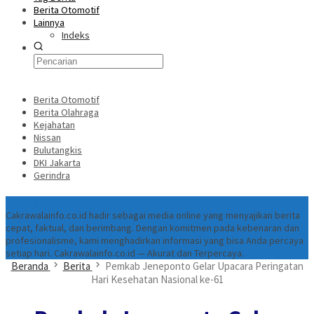
Berita Otomotif
Lainnya
Indeks
Berita Otomotif
Berita Olahraga
Kejahatan
Nissan
Bulutangkis
DKI Jakarta
Gerindra
Tentang
Cakrawalainfo.co.id hadir sebagai media online yang menyajikan berita
cepat, faktual, dan berimbang. Dengan komitmen pada kebenaran dan
profesionalisme, kami menghadirkan informasi yang bisa Anda percaya
setiap hari. Cakrawalainfo.co.id — Akurat dan Terpercaya.
Beranda
Berita
Pemkab Jeneponto Gelar Upacara Peringatan
Hari Kesehatan Nasional ke-61