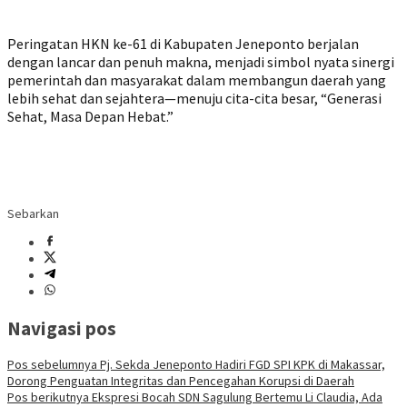
Peringatan HKN ke-61 di Kabupaten Jeneponto berjalan
dengan lancar dan penuh makna, menjadi simbol nyata sinergi
pemerintah dan masyarakat dalam membangun daerah yang
lebih sehat dan sejahtera—menuju cita-cita besar, “Generasi
Sehat, Masa Depan Hebat.”
Sebarkan
Navigasi pos
Pos sebelumnya
Pj. Sekda Jeneponto Hadiri FGD SPI KPK di Makassar,
Dorong Penguatan Integritas dan Pencegahan Korupsi di Daerah
Pos berikutnya
Ekspresi Bocah SDN Sagulung Bertemu Li Claudia, Ada