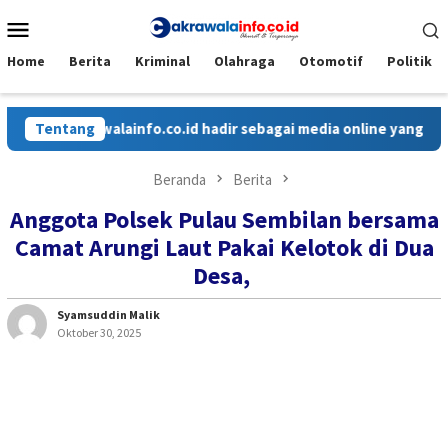
Loncat
Menu
ke
Mobile
konten
Home
Berita
Kriminal
Olahraga
Otomotif
Politik
Cakrawalainfo.co.id hadir sebagai media online yang menyajikan
Tentang
Beranda
Berita
Anggota Polsek Pulau Sembilan bersama
Camat Arungi Laut Pakai Kelotok di Dua
Desa,
Syamsuddin Malik
Oktober 30, 2025