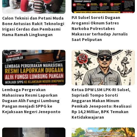
PJI Sulsel Soroti Dugaan
Calon Teknisi dan Petani Muda
Arogansi Oknum Satres
Bone Antusias Rakit Teknologi
Narkoba Polrestabes
Irigasi Cerdas dan Pembasmi
Makassar terhadap Jurnalis
Hama Ramah Lingkungan
Saat Peliputan
Lembaga Pergerakan
Ketua DPW LSM LPK-RI Sulsel,
Mahasiswa Resmi Laporkan
Supriadi Tompo Soroti
Dugaan Alih Fungsi Lumbung
Anggaran Makan Minum
Pangan menjadi SPPG ke
Pemkab Jeneponto: Realisasi
Kejaksaan Negeri Jeneponto
Rp 14,2 Milliar, BPK Temukan
Ketidakwajaran