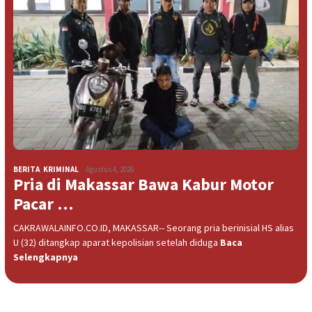
BERITA
,
KRIMINAL
Agustus 4, 2026
Pria di Makassar Bawa Kabur Motor
Pacar …
CAKRAWALAINFO.CO.ID, MAKASSAR-- Seorang pria berinisial HS alias
U (32) ditangkap aparat kepolisian setelah diduga
Baca
Selengkapnya