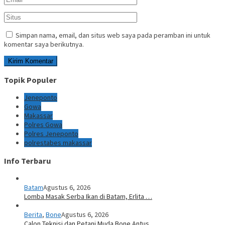
Simpan nama, email, dan situs web saya pada peramban ini untuk
komentar saya berikutnya.
Topik Populer
Jeneponto
Gowa
Makassar
Polres Gowa
Polres Jeneponto
polrestabes makassar
Info Terbaru
Batam
Agustus 6, 2026
Lomba Masak Serba Ikan di Batam, Erlita …
Berita
,
Bone
Agustus 6, 2026
Calon Teknisi dan Petani Muda Bone Antus…