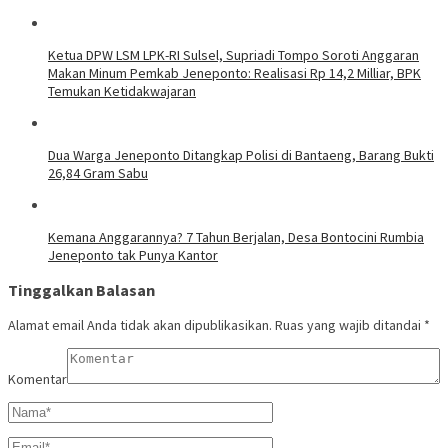
Ketua DPW LSM LPK-RI Sulsel, Supriadi Tompo Soroti Anggaran
Makan Minum Pemkab Jeneponto: Realisasi Rp 14,2 Milliar, BPK
Temukan Ketidakwajaran
Dua Warga Jeneponto Ditangkap Polisi di Bantaeng, Barang Bukti
26,84 Gram Sabu
Kemana Anggarannya? 7 Tahun Berjalan, Desa Bontocini Rumbia
Jeneponto tak Punya Kantor
Tinggalkan Balasan
Alamat email Anda tidak akan dipublikasikan.
Ruas yang wajib ditandai
*
Komentar