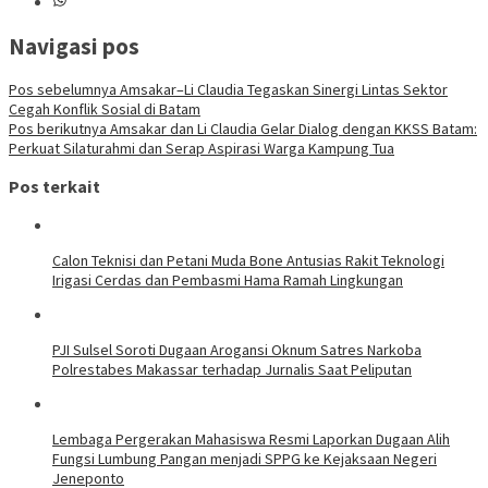
Navigasi pos
Pos sebelumnya
Amsakar–Li Claudia Tegaskan Sinergi Lintas Sektor
Cegah Konflik Sosial di Batam
Pos berikutnya
Amsakar dan Li Claudia Gelar Dialog dengan KKSS Batam:
Perkuat Silaturahmi dan Serap Aspirasi Warga Kampung Tua
Pos terkait
Calon Teknisi dan Petani Muda Bone Antusias Rakit Teknologi
Irigasi Cerdas dan Pembasmi Hama Ramah Lingkungan
PJI Sulsel Soroti Dugaan Arogansi Oknum Satres Narkoba
Polrestabes Makassar terhadap Jurnalis Saat Peliputan
Lembaga Pergerakan Mahasiswa Resmi Laporkan Dugaan Alih
Fungsi Lumbung Pangan menjadi SPPG ke Kejaksaan Negeri
Jeneponto