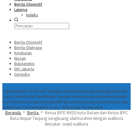
Berita Otomotif
Lainnya
Indeks
Berita Otomotif
Berita Olahraga
Kejahatan
Nissan
Bulutangkis
DKI Jakarta
Gerindra
Tentang
Cakrawalainfo.co.id hadir sebagai media online yang menyajikan berita
cepat, faktual, dan berimbang. Dengan komitmen pada kebenaran dan
profesionalisme, kami menghadirkan informasi yang bisa Anda percaya
setiap hari. Cakrawalainfo.co.id — Akurat dan Terpercaya.
Beranda
Berita
Ketua BPD KKSS kota Batam dan Ketua BPC
Batu Ampar Tanjung sengkuang silahturahmi dengan walikota
Amsakar- wakil walikota