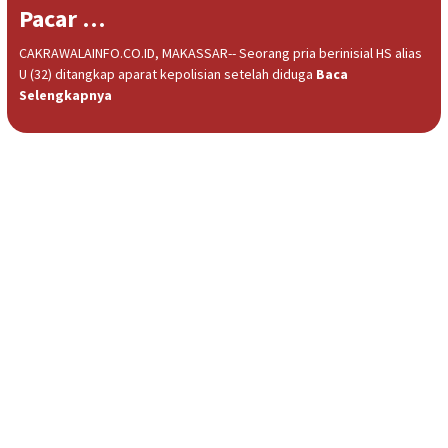
Pacar …
CAKRAWALAINFO.CO.ID, MAKASSAR-- Seorang pria berinisial HS alias
U (32) ditangkap aparat kepolisian setelah diduga
Baca
Selengkapnya