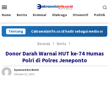
Loncat
Menu
ke
Mobile
konten
Home
Berita
Kriminal
Olahraga
Otomotif
Politik
Tentang
Cakrawalainfo.co.id hadir sebagai media online ya
Beranda
Berita
Donor Darah Warnai HUT ke-74 Humas
Polri di Polres Jeneponto
Syamsuddin Malik
Oktober 22, 2025