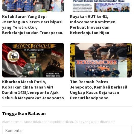
Kotak Saran Yang Sepi
Rayakan HUT ke-51,
.Membagun Sistem Partisipasi
Indocement Komitmen
yang Terstruktur,
Perkuat Inovasi dan
Berkelanjutan dan Transparan.
Keberlanjutan Hijau
Kibarkan Merah Putih,
Tim Resmob Polres
Kobarkan Cinta Tanah Air!
Jeneponto, Kembali Berhasil
Dandim 1425/Jeneponto Ajak
Ungkap Kasus Kejahatan
Seluruh Masyarakat Jeneponto
Pencuri handphone
Tinggalkan Balasan
Alamat email Anda tidak akan dipublikasikan.
Ruas yang wajib ditandai
*