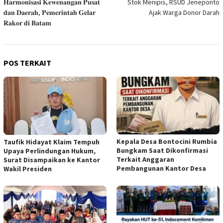
𝐇𝐚𝐫𝐦𝐨𝐧𝐢𝐬𝐚𝐬𝐢 𝐊𝐞𝐰𝐞𝐧𝐚𝐧𝐠𝐚𝐧 𝐏𝐮𝐬𝐚𝐭
Stok Menipis, RSUD Jeneponto
pos
𝐝𝐚𝐧 𝐃𝐚𝐞𝐫𝐚𝐡, 𝐏𝐞𝐦𝐞𝐫𝐢𝐧𝐭𝐚𝐡 𝐆𝐞𝐥𝐚𝐫
Ajak Warga Donor Darah
𝐑𝐚𝐤𝐨𝐫 𝐝𝐢 𝐁𝐚𝐭𝐚𝐦
POS TERKAIT
Kepala Desa Bontocini Rumbia
Taufik Hidayat Klaim Tempuh
Bungkam Saat Dikonfirmasi
Upaya Perlindungan Hukum,
Terkait Anggaran
Surat Disampaikan ke Kantor
Pembangunan Kantor Desa
Wakil Presiden