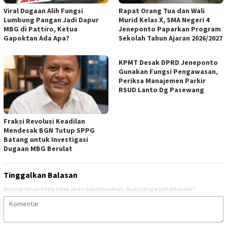
Viral Dugaan Alih Fungsi
Rapat Orang Tua dan Wali
Lumbung Pangan Jadi Dapur
Murid Kelas X, SMA Negeri 4
MBG di Pattiro, Ketua
Jeneponto Paparkan Program
Gapoktan Ada Apa?
Sekolah Tahun Ajaran 2026/2027
KPMT Desak DPRD Jeneponto
Gunakan Fungsi Pengawasan,
Periksa Manajemen Parkir
RSUD Lanto Dg Pasewang
Fraksi Revolusi Keadilan
Mendesak BGN Tutup SPPG
Batang untuk Investigasi
Dugaan MBG Berulat
Tinggalkan Balasan
Alamat email Anda tidak akan dipublikasikan.
Ruas yang wajib ditandai
*