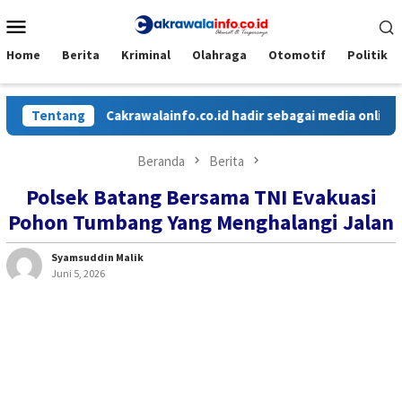
Loncat
Menu
ke
Mobile
konten
Home
Berita
Kriminal
Olahraga
Otomotif
Politik
Tentang
Cakrawalainfo.co.id hadir sebagai media online yang 
Beranda
Berita
Polsek Batang Bersama TNI Evakuasi
Pohon Tumbang Yang Menghalangi Jalan
Syamsuddin Malik
Juni 5, 2026