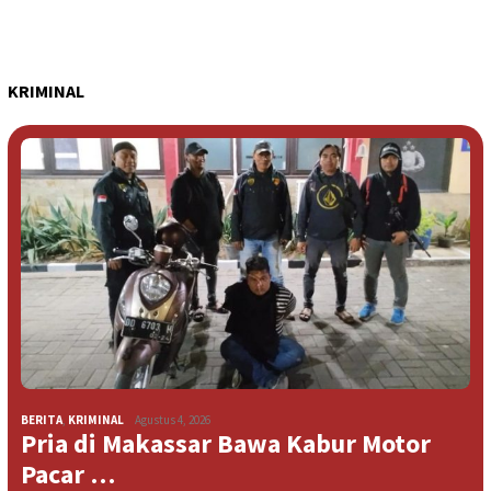
KRIMINAL
BERITA
,
KRIMINAL
Agustus 4, 2026
Pria di Makassar Bawa Kabur Motor
Pacar …