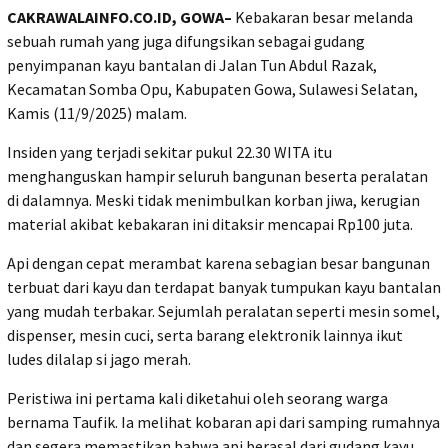
CAKRAWALAINFO.CO.ID, GOWA–
Kebakaran besar melanda
sebuah rumah yang juga difungsikan sebagai gudang
penyimpanan kayu bantalan di Jalan Tun Abdul Razak,
Kecamatan Somba Opu, Kabupaten Gowa, Sulawesi Selatan,
Kamis (11/9/2025) malam.
Insiden yang terjadi sekitar pukul 22.30 WITA itu
menghanguskan hampir seluruh bangunan beserta peralatan
di dalamnya. Meski tidak menimbulkan korban jiwa, kerugian
material akibat kebakaran ini ditaksir mencapai Rp100 juta.
Api dengan cepat merambat karena sebagian besar bangunan
terbuat dari kayu dan terdapat banyak tumpukan kayu bantalan
yang mudah terbakar. Sejumlah peralatan seperti mesin somel,
dispenser, mesin cuci, serta barang elektronik lainnya ikut
ludes dilalap si jago merah.
Peristiwa ini pertama kali diketahui oleh seorang warga
bernama Taufik. Ia melihat kobaran api dari samping rumahnya
dan segera memastikan bahwa api berasal dari gudang kayu