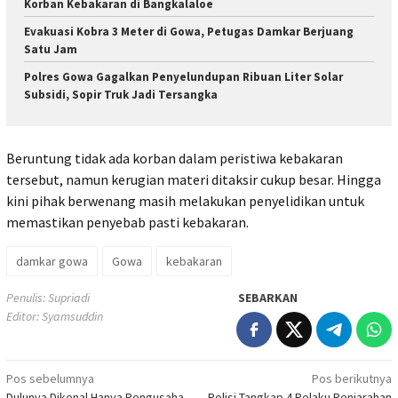
Korban Kebakaran di Bangkalaloe
Evakuasi Kobra 3 Meter di Gowa, Petugas Damkar Berjuang
Satu Jam
Polres Gowa Gagalkan Penyelundupan Ribuan Liter Solar
Subsidi, Sopir Truk Jadi Tersangka
Beruntung tidak ada korban dalam peristiwa kebakaran
tersebut, namun kerugian materi ditaksir cukup besar. Hingga
kini pihak berwenang masih melakukan penyelidikan untuk
memastikan penyebab pasti kebakaran.
damkar gowa
Gowa
kebakaran
Penulis: Supriadi
SEBARKAN
Editor: Syamsuddin
Navigasi
Pos sebelumnya
Pos berikutnya
Dulunya Dikenal Hanya Pengusaha
Polisi Tangkap 4 Pelaku Penjarahan