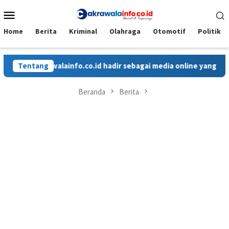
Loncat
Menu
ke
Mobile
konten
Home
Berita
Kriminal
Olahraga
Otomotif
Politik
Cakrawalainfo.co.id hadir sebagai media online yang menyajik
Tentang
Beranda
Berita