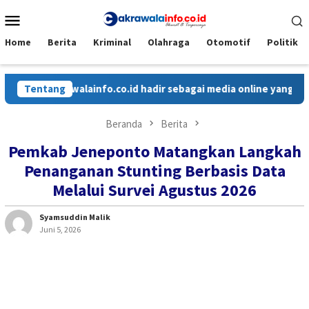
Loncat
Menu
ke
Mobile
konten
Home
Berita
Kriminal
Olahraga
Otomotif
Politik
Cakrawalainfo.co.id hadir sebagai media online yang menyajika
Tentang
Beranda
Berita
Pemkab Jeneponto Matangkan Langkah
Penanganan Stunting Berbasis Data
Melalui Survei Agustus 2026
Syamsuddin Malik
Juni 5, 2026