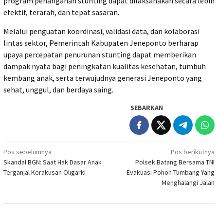
program penanganan stunting dapat dilaksanakan secara lebih
efektif, terarah, dan tepat sasaran.
Melalui penguatan koordinasi, validasi data, dan kolaborasi
lintas sektor, Pemerintah Kabupaten Jeneponto berharap
upaya percepatan penurunan stunting dapat memberikan
dampak nyata bagi peningkatan kualitas kesehatan, tumbuh
kembang anak, serta terwujudnya generasi Jeneponto yang
sehat, unggul, dan berdaya saing.
SEBARKAN
Navigasi
Pos sebelumnya
Pos berikutnya
Skandal BGN: Saat Hak Dasar Anak
Polsek Batang Bersama TNI
pos
Terganjal Kerakusan Oligarki
Evakuasi Pohon Tumbang Yang
Menghalangi Jalan