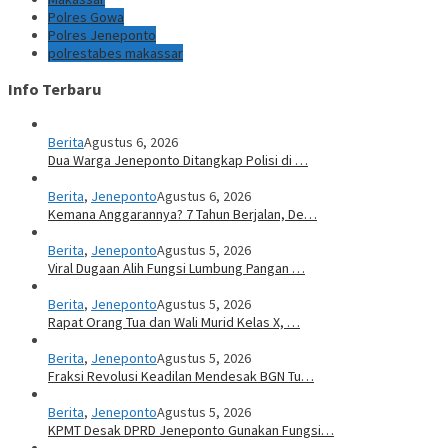
Polres Gowa
Polres Jeneponto
polrestabes makassar
Info Terbaru
Berita
Agustus 6, 2026
Dua Warga Jeneponto Ditangkap Polisi di …
Berita
,
Jeneponto
Agustus 6, 2026
Kemana Anggarannya? 7 Tahun Berjalan, De…
Berita
,
Jeneponto
Agustus 5, 2026
Viral Dugaan Alih Fungsi Lumbung Pangan …
Berita
,
Jeneponto
Agustus 5, 2026
Rapat Orang Tua dan Wali Murid Kelas X, …
Berita
,
Jeneponto
Agustus 5, 2026
Fraksi Revolusi Keadilan Mendesak BGN Tu…
Berita
,
Jeneponto
Agustus 5, 2026
KPMT Desak DPRD Jeneponto Gunakan Fungsi…