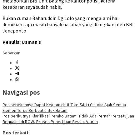
melaporkan BRI Unit Balang ke kantor polisi, karena
kesabaran saya sudah habis.
Bukan cuman Baharuddin Dg Lolo yang mengalami hal
demikian tapi masih banyak nasabah yang di rugikan oleh BRI
Jeneponto
Penulis: Usman s
Sebarkan
Navigasi pos
Pos sebelumnya
Dapat Kejutan di HUT ke-54, Li Claudia Ajak Semua
Elemen Terus Berbuat untuk Batam
Pos berikutnya
Klarifikasi Pemko Batam: Tidak Ada Pernah Persetujuan
Berjualan di ROW, Proses Penertiban Sesuai Aturan
Pos terkait