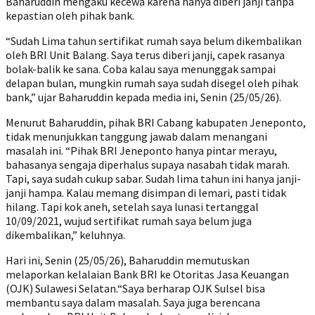
Baharuddin mengaku kecewa karena hanya diberi janji tanpa
kepastian oleh pihak bank.
“Sudah Lima tahun sertifikat rumah saya belum dikembalikan
oleh BRI Unit Balang. Saya terus diberi janji, capek rasanya
bolak-balik ke sana. Coba kalau saya menunggak sampai
delapan bulan, mungkin rumah saya sudah disegel oleh pihak
bank,” ujar Baharuddin kepada media ini, Senin (25/05/26).
Menurut Baharuddin, pihak BRI Cabang kabupaten Jeneponto,
tidak menunjukkan tanggung jawab dalam menangani
masalah ini. “Pihak BRI Jeneponto hanya pintar merayu,
bahasanya sengaja diperhalus supaya nasabah tidak marah.
Tapi, saya sudah cukup sabar. Sudah lima tahun ini hanya janji-
janji hampa. Kalau memang disimpan di lemari, pasti tidak
hilang. Tapi kok aneh, setelah saya lunasi tertanggal
10/09/2021, wujud sertifikat rumah saya belum juga
dikembalikan,” keluhnya.
Hari ini, Senin (25/05/26), Baharuddin memutuskan
melaporkan kelalaian Bank BRI ke Otoritas Jasa Keuangan
(OJK) Sulawesi Selatan.“Saya berharap OJK Sulsel bisa
membantu saya dalam masalah. Saya juga berencana