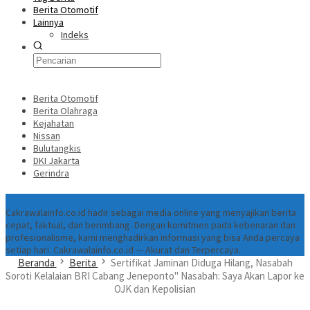
Berita Otomotif
Lainnya
Indeks
Berita Otomotif
Berita Olahraga
Kejahatan
Nissan
Bulutangkis
DKI Jakarta
Gerindra
Tentang
Cakrawalainfo.co.id hadir sebagai media online yang menyajikan berita
cepat, faktual, dan berimbang. Dengan komitmen pada kebenaran dan
profesionalisme, kami menghadirkan informasi yang bisa Anda percaya
setiap hari. Cakrawalainfo.co.id — Akurat dan Terpercaya.
Beranda
Berita
Sertifikat Jaminan Diduga Hilang, Nasabah
Soroti Kelalaian BRI Cabang Jeneponto" Nasabah: Saya Akan Lapor ke
OJK dan Kepolisian