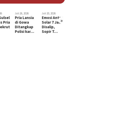
26
Juli 26, 2026
Juli 20, 2026
Juli 15, 2026
Juli 29, 2026
Sulsel
Pria Lansia
Emosi Antre
Suami di
Bayi 2 Tah
»
s Pria
di Gowa
Solar 7 Jam
Makassar
di Makassa
ekrut
Ditangkap
Disalip,
Tusuk dan
Diculik,
Polisi kar…
Sopir T…
Gorok Leher
Diduga…
…