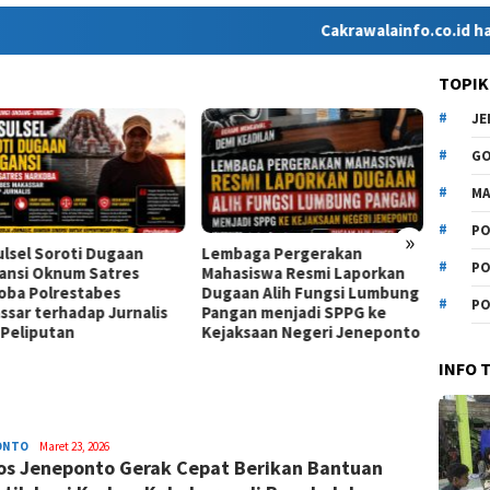
Cakrawalainfo.co.id hadir seba
TOPIK
J
G
MA
PO
»
Sulsel Soroti Dugaan
Lembaga Pergerakan
Ketua
PO
ansi Oknum Satres
Mahasiswa Resmi Laporkan
Sulsel
oba Polrestabes
Dugaan Alih Fungsi Lumbung
Sorot
PO
ssar terhadap Jurnalis
Pangan menjadi SPPG ke
Minum
 Peliputan
Kejaksaan Negeri Jeneponto
Realisa
Temuk
INFO 
ONTO
Syamsuddin
Maret 23, 2026
os Jeneponto Gerak Cepat Berikan Bantuan
Malik