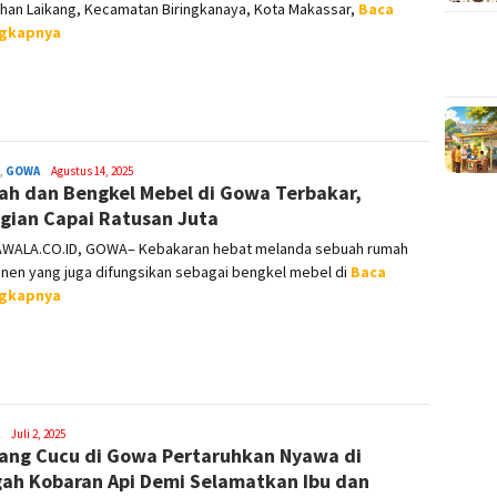
han Laikang, Kecamatan Biringkanaya, Kota Makassar,
Baca
ngkapnya
,
GOWA
Syamsuddin
Agustus 14, 2025
h dan Bengkel Mebel di Gowa Terbakar,
Malik
gian Capai Ratusan Juta
WALA.CO.ID, GOWA– Kebakaran hebat melanda sebuah rumah
nen yang juga difungsikan sebagai bengkel mebel di
Baca
ngkapnya
Syamsuddin
Juli 2, 2025
ang Cucu di Gowa Pertaruhkan Nyawa di
Malik
ah Kobaran Api Demi Selamatkan Ibu dan