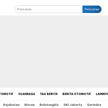
Pencarian
TOMOTIF
OLAHRAGA
TAG BERITA
BERITA OTOMOTIF
LAINNY
Kejahatan
Nissan
Bulutangkis
DKI Jakarta
Gerindra