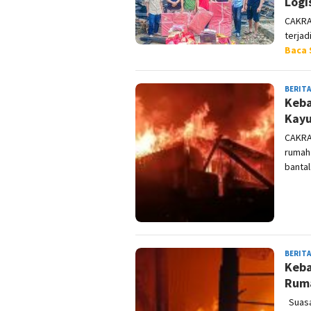
Logi
CAKRA
terjad
Baca 
BERITA
Keba
Kayu
CAKRA
rumah
banta
BERITA
Keba
Ruma
Suasa