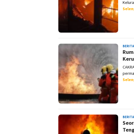
Kelura
Sele
BERITA
Ruma
Keru
CAKRA
perma
Sele
BERITA
Seor
Teng