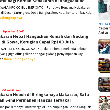
stik bagi Korban Kebakaran di Bangkalaloe
WALAINFO.CO.ID, JENEPONTO – Peristiwa Bencana Kebakaran
i di Dusun Linrungloe, Desa Bangkalaloe, Kec. Bontoramba, Kab.
Selengkapnya
BERITA
,
Calon 
Syamsuddin
September 13, 2025
Antus
karan Hebat Hanguskan Rumah dan Gudang
Malik
 di Gowa, Kerugian Capai Rp100 Juta
WALAINFO.CO.ID, GOWA– Kebakaran besar melanda sebuah
 yang juga difungsikan sebagai gudang penyimpanan kayu
lan
Baca Selengkapnya
Syamsuddin
Agustus 18, 2025
karan Heboh di Biringkanaya Makassar, Satu
Malik
h Semi Permanen Hangus Terbakar
na panik menyelimuti warga di Perkampungan Goaria Tangkala,