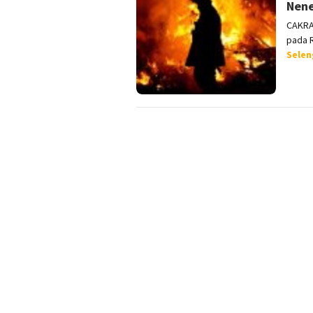
Nen
CAKRA
pada R
Sele