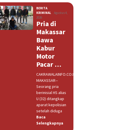
BERITA
,
KRIMINAL
Agustus 4,
2026
Pria di
Makassar
Bawa
Kabur
Motor
Pacar …
CAKRAWALAINFO.CO.ID,
MAKASSAR--
Seorang pria
berinisial HS alias
U (32) ditangkap
aparat kepolisian
setelah diduga
Baca
Selengkapnya