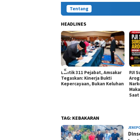
Tentang
HEADLINES
«
Lantik 311 Pejabat, Amsakar
PJI 
on Teknisi dan Petani
Tegaskan: Kinerja Bukti
Arog
a Bone Antusias Rakit
Kepercayaan, Bukan Keluhan
Nark
nologi Irigasi Cerdas dan
Maka
mbasmi Hama Ramah
Saat
ngkungan
TAG:
KEBAKARAN
JENEP
Dins