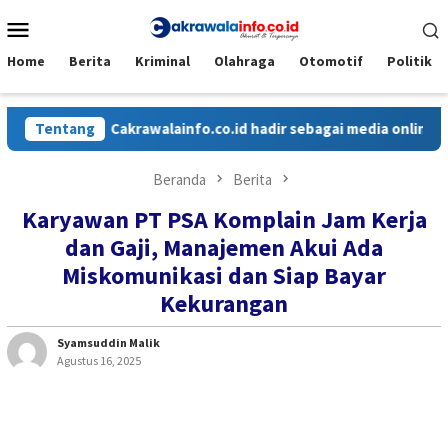
Loncat
Menu
ke
Mobile
konten
Home
Berita
Kriminal
Olahraga
Otomotif
Politik
Tentang
Cakrawalainfo.co.id hadir sebagai media online yang me
Beranda
Berita
Karyawan PT PSA Komplain Jam Kerja
dan Gaji, Manajemen Akui Ada
Miskomunikasi dan Siap Bayar
Kekurangan
Syamsuddin Malik
Agustus 16, 2025