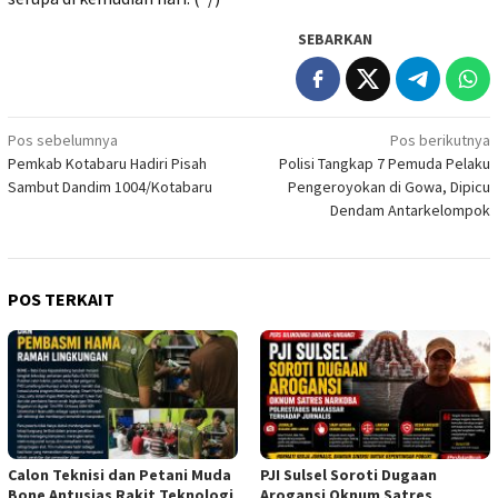
SEBARKAN
Navigasi
Pos sebelumnya
Pos berikutnya
Pemkab Kotabaru Hadiri Pisah
Polisi Tangkap 7 Pemuda Pelaku
pos
Sambut Dandim 1004/Kotabaru
Pengeroyokan di Gowa, Dipicu
Dendam Antarkelompok
POS TERKAIT
Calon Teknisi dan Petani Muda
PJI Sulsel Soroti Dugaan
Bone Antusias Rakit Teknologi
Arogansi Oknum Satres