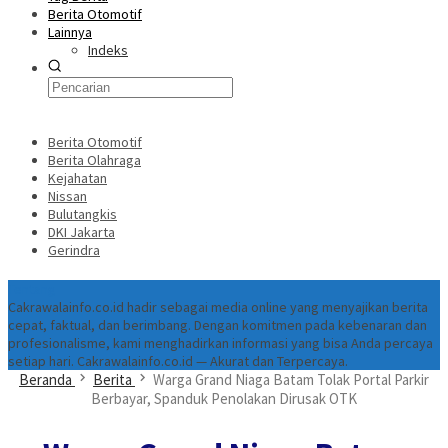
Berita Otomotif
Lainnya
Indeks
Berita Otomotif
Berita Olahraga
Kejahatan
Nissan
Bulutangkis
DKI Jakarta
Gerindra
Tentang
Cakrawalainfo.co.id hadir sebagai media online yang menyajikan berita
cepat, faktual, dan berimbang. Dengan komitmen pada kebenaran dan
profesionalisme, kami menghadirkan informasi yang bisa Anda percaya
setiap hari. Cakrawalainfo.co.id — Akurat dan Terpercaya.
Beranda
Berita
Warga Grand Niaga Batam Tolak Portal Parkir
Berbayar, Spanduk Penolakan Dirusak OTK