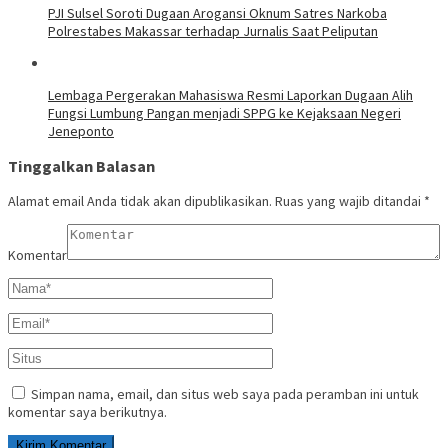
PJI Sulsel Soroti Dugaan Arogansi Oknum Satres Narkoba
Polrestabes Makassar terhadap Jurnalis Saat Peliputan
Lembaga Pergerakan Mahasiswa Resmi Laporkan Dugaan Alih
Fungsi Lumbung Pangan menjadi SPPG ke Kejaksaan Negeri
Jeneponto
Tinggalkan Balasan
Alamat email Anda tidak akan dipublikasikan.
Ruas yang wajib ditandai
*
Komentar
Simpan nama, email, dan situs web saya pada peramban ini untuk
komentar saya berikutnya.