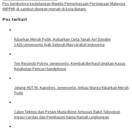
Pos berikutnya
kedatangan Majelis Pemerkasaan Perniagaan Malaysia
(MPPM) di sambut dengan meriah di kota Batam.
Pos terkait
Kibarkan Merah Putih, Kobarkan Cinta Tanah Air! Dandim
1425/Jeneponto Ajak Seluruh Masyarakat Indonesia
Tim Resmob Polres Jeneponto, Kembali Berhasil Ungkap Kasus
Kejahatan Pencuri handphone
Jelang HUT RI, Kapolres Jeneponto, Imbau Warga Kibarkan Merah
Putih
Calon Teknisi dan Petani Muda Bone Antusias Rakit Teknologi
Irigasi Cerdas dan Pembasmi Hama Ramah Lingkungan