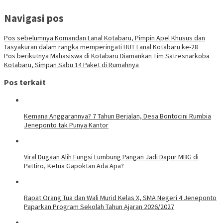
Navigasi pos
Pos sebelumnya
Komandan Lanal Kotabaru, Pimpin Apel Khusus dan
Tasyakuran dalam rangka memperingati HUT Lanal Kotabaru ke-28
Pos berikutnya
Mahasiswa di Kotabaru Diamankan Tim Satresnarkoba
Kotabaru, Simpan Sabu 14 Paket di Rumahnya
Pos terkait
Kemana Anggarannya? 7 Tahun Berjalan, Desa Bontocini Rumbia
Jeneponto tak Punya Kantor
Viral Dugaan Alih Fungsi Lumbung Pangan Jadi Dapur MBG di
Pattiro, Ketua Gapoktan Ada Apa?
Rapat Orang Tua dan Wali Murid Kelas X, SMA Negeri 4 Jeneponto
Paparkan Program Sekolah Tahun Ajaran 2026/2027