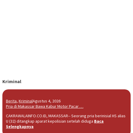
Kriminal
Berita
,
Kriminal
Agustus 4, 2026
Pria di Makassar Bawa Kabur Motor Pacar …
CAKRAWALAINFO.CO.ID, MAKASSAR-- Seorang pria berinisial HS alias
U (32) ditangkap aparat kepolisian setelah diduga
Baca
Selengkapnya