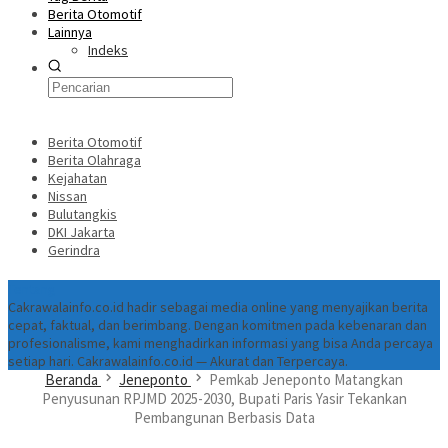
Berita Otomotif
Lainnya
Indeks
Berita Otomotif
Berita Olahraga
Kejahatan
Nissan
Bulutangkis
DKI Jakarta
Gerindra
Tentang
Cakrawalainfo.co.id hadir sebagai media online yang menyajikan berita
cepat, faktual, dan berimbang. Dengan komitmen pada kebenaran dan
profesionalisme, kami menghadirkan informasi yang bisa Anda percaya
setiap hari. Cakrawalainfo.co.id — Akurat dan Terpercaya.
Beranda
Jeneponto
Pemkab Jeneponto Matangkan
Penyusunan RPJMD 2025-2030, Bupati Paris Yasir Tekankan
Pembangunan Berbasis Data