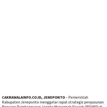
‎CAKRAWALAINFO.CO.ID, JENEPONTO
– Pemerintah
Kabupaten Jeneponto menggelar rapat strategis penyusunan
Rencana Pembangunan Jangka Menengah Daerah (RPJMD) di