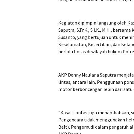
Kegiatan dipimpin langsung oleh Ka
Saputra, S.Tr.K., S.I.K., M.H., bersa
Susanto, yang bertujuan untuk men
Keselamatan, Ketertiban, dan Kelan
berlalu lintas di wilayah hukum Polr
AKP Denny Maulana Saputra menjelask
lintas, antara lain, Penggunaan pon
motor berboncengan lebih dari satu
“Kasat Lantas juga menambahkan, se
Pengendara tidak menggunakan helm
Belt), Pengemudi dalam pengaruh al