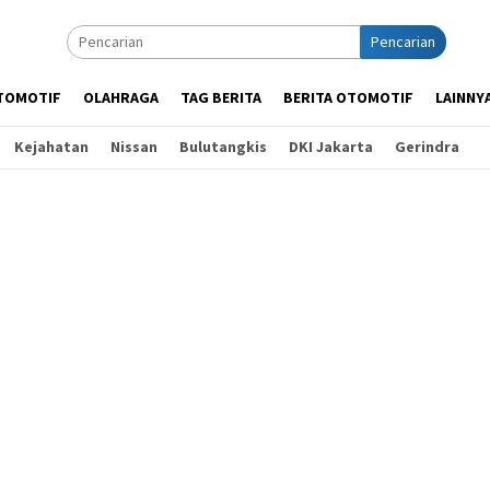
Pencarian
TOMOTIF
OLAHRAGA
TAG BERITA
BERITA OTOMOTIF
LAINNY
Kejahatan
Nissan
Bulutangkis
DKI Jakarta
Gerindra