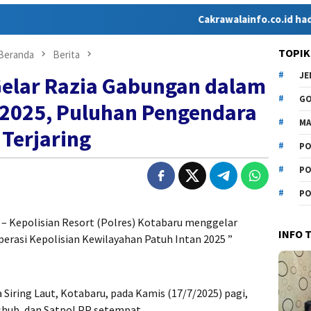
Cakrawalainfo.co.id hadir sebagai
TOPIK
Beranda
Berita
J
Gelar Razia Gabungan dalam
G
-2025, Puluhan Pengendara
MA
Terjaring
PO
PO
PO
– Kepolisian Resort (Polres) Kotabaru menggelar
INFO 
erasi Kepolisian Kewilayahan Patuh Intan 2025 ”
ya Siring Laut, Kotabaru, pada Kamis (17/7/2025) pagi,
shub, dan Satpol PP setempat.