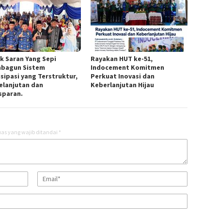
k Saran Yang Sepi
Rayakan HUT ke-51,
bagun Sistem
Indocement Komitmen
isipasi yang Terstruktur,
Perkuat Inovasi dan
elanjutan dan
Keberlanjutan Hijau
sparan.
as yang wajib ditandai
*