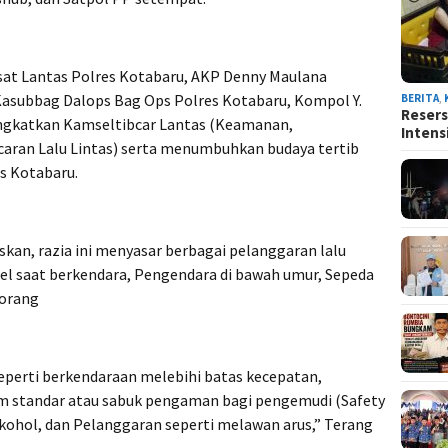
sat Lantas Polres Kotabaru, AKP Denny Maulana
ma Kasubbag Dalops Bag Ops Polres Kotabaru, Kompol Y.
BERITA
,
Resers
ingkatkan Kamseltibcar Lantas (Keamanan,
Intens
caran Lalu Lintas) serta menumbuhkan budaya tertib
es Kotabaru.
an, razia ini menyasar berbagai pelanggaran lalu
sel saat berkendara, Pengendara di bawah umur, Sepeda
 orang
perti berkendaraan melebihi batas kecepatan,
 standar atau sabuk pengaman bagi pengemudi (Safety
kohol, dan Pelanggaran seperti melawan arus,” Terang