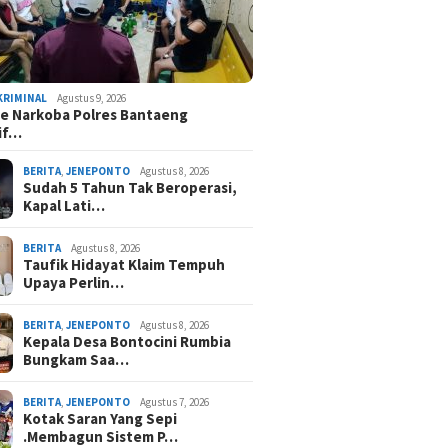
KRIMINAL
Agustus 9, 2026
e Narkoba Polres Bantaeng
if…
BERITA
,
JENEPONTO
Agustus 8, 2026
Sudah 5 Tahun Tak Beroperasi,
Kapal Lati…
BERITA
Agustus 8, 2026
Taufik Hidayat Klaim Tempuh
Upaya Perlin…
BERITA
,
JENEPONTO
Agustus 8, 2026
Kepala Desa Bontocini Rumbia
Bungkam Saa…
BERITA
,
JENEPONTO
Agustus 7, 2026
Kotak Saran Yang Sepi
.Membagun Sistem P…