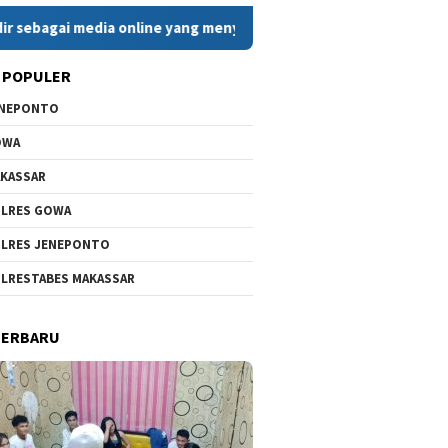
 media online yang menyajikan berita cepat, faktual, dan berim
 POPULER
ENEPONTO
OWA
KASSAR
LRES GOWA
LRES JENEPONTO
LRESTABES MAKASSAR
TERBARU