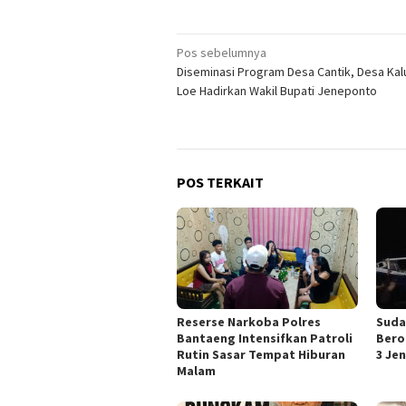
Navigasi
Pos sebelumnya
Diseminasi Program Desa Cantik, Desa Ka
pos
Loe Hadirkan Wakil Bupati Jeneponto
POS TERKAIT
Reserse Narkoba Polres
Suda
Bantaeng Intensifkan Patroli
Bero
Rutin Sasar Tempat Hiburan
3 Je
Malam