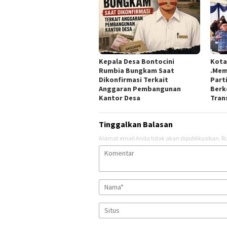
Kepala Desa Bontocini
Kota
Rumbia Bungkam Saat
.Mem
Dikonfirmasi Terkait
Part
Anggaran Pembangunan
Berk
Kantor Desa
Tran
Tinggalkan Balasan
Alamat email Anda tidak akan dipublikasikan.
Ru