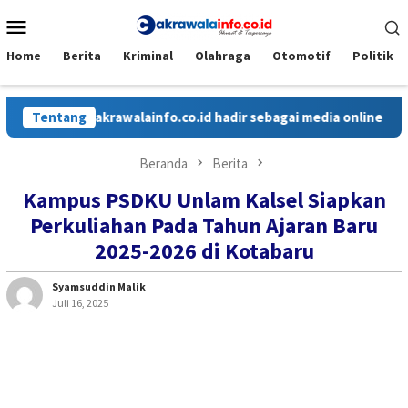
Loncat
Menu
ke
Mobile
konten
Home
Berita
Kriminal
Olahraga
Otomotif
Politik
Tentang
Cakrawalainfo.co.id hadir sebagai media online yang men
Beranda
Berita
Kampus PSDKU Unlam Kalsel Siapkan
Perkuliahan Pada Tahun Ajaran Baru
2025-2026 di Kotabaru
Syamsuddin Malik
Juli 16, 2025